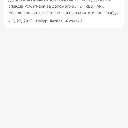
n
слайдів PowerPoint за допомогою .NET REST API.
Незалежно від того, чи хочете ви захистити свої слайди
брендингом, інформацією про авторські права чи
July 28, 2023
· Найєр Шахбаз · 4 хвилин
просто додати нотку професіоналізму, наші покрокові
інструкції проведуть вас через цей процес, що
полегшить створення візуально привабливих і
персоналізованих презентацій.