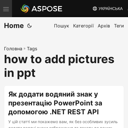
УКРАЇНСЬКА
T
o
Home
g
Пошук
Категорії
Архів
Теги
g
l
Головна
»
Tags
e
how to add pictures
n
a
in ppt
v
i
g
Як додати водяний знак у
a
презентацію PowerPoint за
t
допомогою .NET REST API
i
o
У цій статті ми покажемо вам, як без особливих зусиль
додати водяні знаки зображення та тексту до ваших