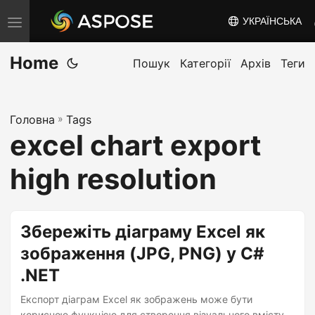
УКРАЇНСЬКА
T
o
Home
g
Пошук
Категорії
Архів
Теги
g
l
Головна
»
Tags
e
excel chart export
n
a
high resolution
v
i
g
Збережіть діаграму Excel як
a
зображення (JPG, PNG) у C#
t
.NET
i
o
Експорт діаграм Excel як зображень може бути
корисною функцією для створення візуального вмісту,