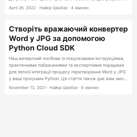
n
конвертер Word у PNG на Python. Тож використовуйте
April 26, 2022
· Найєр Шахбаз · 4 хвилин
можливості Python Cloud SDK, щоб без особливих
зусиль перетворювати документи Word у високоякісні
зображення PNG, і все це безкоштовно.
Створіть вражаючий конвертер
Word у JPG за допомогою
Python Cloud SDK
Наш вичерпний посібник із покроковими інструкціями,
практичними побажаннями та експертними порадами
для легкої інтеграції процесу перетворення Word у JPG
у ваші програми Python. Ця стаття також дає вам змогу
розкрити весь потенціал Python, гарантуючи, що ваші
November 13, 2021
· Найєр Шахбаз · 6 хвилин
файли Word стануть універсальними зображеннями
JPG, якими можна легко ділитися.