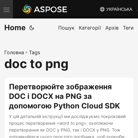
УКРАЇНСЬКА
T
o
Home
g
Пошук
Категорії
Архів
Теги
g
l
Головна
»
Tags
e
doc to png
n
a
v
Перетворюйте зображення
i
DOC і DOCX на PNG за
g
допомогою Python Cloud SDK
a
t
У цій детальній інструкції ми досліджуємо покроковий
i
процес перетворення «word to png», охоплюючи
перетворення як DOC у PNG, так і DOCX у PNG. Тож
o
дотримуйтеся цього простого посібника, щоб розробити