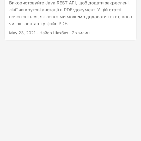
n
Використовуйте Java REST API, щоб додати закреслені,
лінії чи кругові анотації в PDF-документ. У цій статті
пояснюється, як легко ми можемо додавати текст, коло
чи інші анотації у файл PDF.
May 23, 2021
· Найєр Шахбаз · 7 хвилин