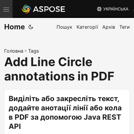
УКРАЇНСЬКА
T
o
Home
g
Пошук
Категорії
Архів
Теги
g
l
Головна
»
Tags
e
Add Line Circle
n
a
annotations in PDF
v
i
g
Виділіть або закресліть текст,
a
додайте анотації лінії або кола
t
в PDF за допомогою Java REST
i
API
o