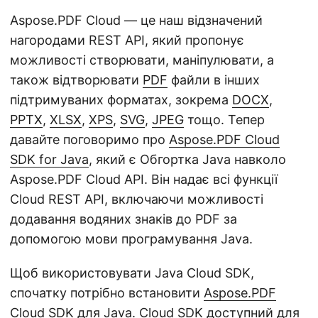
Aspose.PDF Cloud — це наш відзначений
нагородами REST API, який пропонує
можливості створювати, маніпулювати, а
також відтворювати
PDF
файли в інших
підтримуваних форматах, зокрема
DOCX
,
PPTX
,
XLSX
,
XPS
,
SVG
,
JPEG
тощо. Тепер
давайте поговоримо про
Aspose.PDF Cloud
SDK for Java
, який є Обгортка Java навколо
Aspose.PDF Cloud API. Він надає всі функції
Cloud REST API, включаючи можливості
додавання водяних знаків до PDF за
допомогою мови програмування Java.
Щоб використовувати Java Cloud SDK,
спочатку потрібно встановити
Aspose.PDF
Cloud SDK для Java
. Cloud SDK доступний для