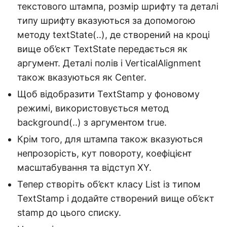
текстового штампа, розмір шрифту та деталі
типу шрифту вказуються за допомогою
методу textState(..), де створений на кроці
вище об’єкт TextState передається як
аргумент. Деталі полів і VerticalAlignment
також вказуються як Center.
Щоб відобразити TextStamp у фоновому
режимі, використовується метод
background(..) з аргументом true.
Крім того, для штампа також вказуються
непрозорість, кут повороту, коефіцієнт
масштабування та відступ XY.
Тепер створіть об’єкт класу List із типом
TextStamp і додайте створений вище об’єкт
stamp до цього списку.