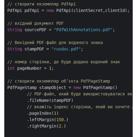
// створити екземпляр PdfApi
PdfApi pdfApi = 
new
 PdfApi(clientSecret,clientId);

// вхідний документ PDF
String
 sourcePDF = 
"PdfWithAnnotations.pdf"
;

// Вихідний PDF-файл для водяного знака
String
 stampPDF = 
"rusdoc.pdf"
;

// номер сторінки, де буде додано водяний знак
int
 pageNumber = 
1
;

// створити екземпляр об’єкта PdfPageStamp
PdfPageStamp stampObject = 
new
 PdfPageStamp()

// PDF-файл, який буде використовуватися як в
  	.fileName(stampPDF)

// вкажіть індекс сторінки, який ви хочете до
	.pageIndex(
1
)

	.leftMargin(
150.
)

	.rightMargin(
2.
)
