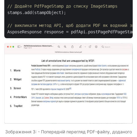
// Додайте PdfPageStamp до списку ImageStamps
stamps.add(stampObject);

// викликати метод API, щоб додати PDF як водяний зна
AsposeResponse response = pdfApi.postPagePdfPageStamp
Зображення 3: - Попередній перегляд PDF-файлу, доданого