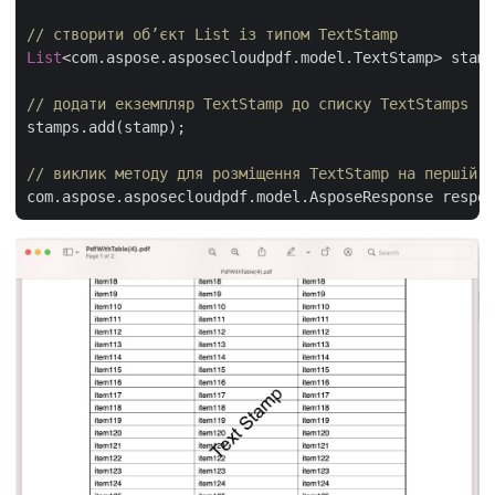
// створити об’єкт List із типом TextStamp
List
<com.aspose.asposecloudpdf.model.TextStamp> stamp
// додати екземпляр TextStamp до списку TextStamps
stamps.add(stamp);

// виклик методу для розміщення TextStamp на першій с