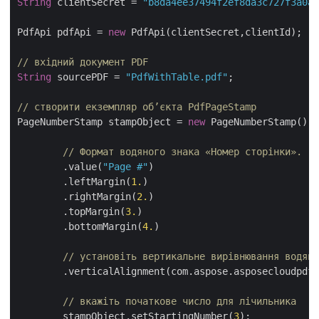
String
 clientSecret = 
"b8da4ee37494f2ef8da3c727f3a0ac
PdfApi pdfApi = 
new
 PdfApi(clientSecret,clientId);

// вхідний документ PDF
String
 sourcePDF = 
"PdfWithTable.pdf"
;

// створити екземпляр об’єкта PdfPageStamp
PageNumberStamp stampObject = 
new
 PageNumberStamp()

// Формат водяного знака «Номер сторінки».
  	.value(
"Page #"
)

	.leftMargin(
1.
)

	.rightMargin(
2.
)

	.topMargin(
3.
)

	.bottomMargin(
4.
)

// установіть вертикальне вирівнювання водяно
	.verticalAlignment(com.aspose.asposecloudpdf.model.VerticalAlignment.BOTTOM);

// вкажіть початкове число для лічильника
	stampObject.setStartingNumber(
3
);
