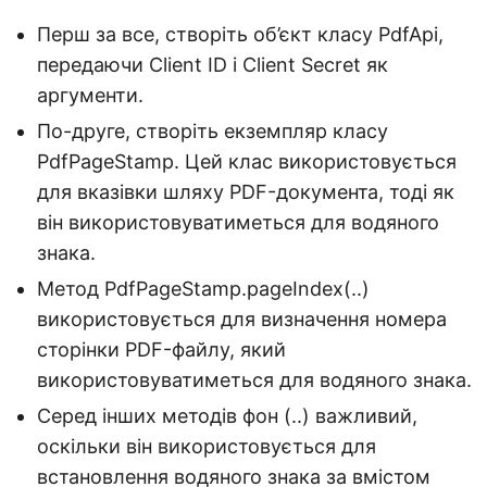
Перш за все, створіть об’єкт класу PdfApi,
передаючи Client ID і Client Secret як
аргументи.
По-друге, створіть екземпляр класу
PdfPageStamp. Цей клас використовується
для вказівки шляху PDF-документа, тоді як
він використовуватиметься для водяного
знака.
Метод PdfPageStamp.pageIndex(..)
використовується для визначення номера
сторінки PDF-файлу, який
використовуватиметься для водяного знака.
Серед інших методів фон (..) важливий,
оскільки він використовується для
встановлення водяного знака за вмістом