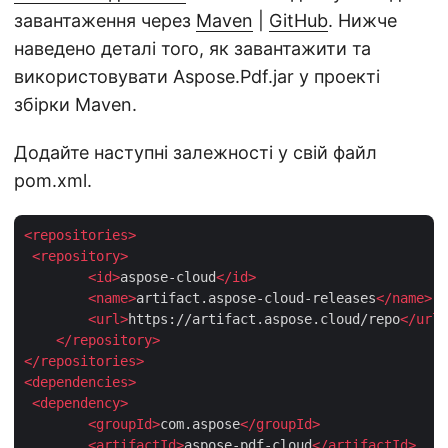
завантаження через
Maven
|
GitHub
. Нижче
наведено деталі того, як завантажити та
використовувати Aspose.Pdf.jar у проекті
збірки Maven.
Додайте наступні залежності у свій файл
pom.xml.
<
repositories
>
<
repository
>
<
id
>
aspose-cloud
</
id
>
<
name
>
artifact.aspose-cloud-releases
</
name
>
<
url
>
https://artifact.aspose.cloud/repo
</
url
>
</
repository
>
</
repositories
>
<
dependencies
>
<
dependency
>
<
groupId
>
com.aspose
</
groupId
>
<
artifactId
>
aspose-pdf-cloud
</
artifactId
>