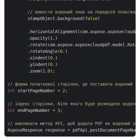
// вивести водяний знак на передній план/види
	stampObject.background(
false
)

	.horizontalAlignment(com.aspose.asposecloudpdf.model.HorizontalAlignment.CENTER)

	.opacity(
1.
)

	.rotate(com.aspose.asposecloudpdf.model.Rotation.NONE)

	.rotateAngle(
0.
)

	.xindent(
0.
)

	.yindent(
0.
)

	.zoom(
1.0
);

// форма початкової сторінки, де поставити водяний зн
int
 startPageNumber = 
2
;

// індекс сторінки, біля якого буде розміщено водяний
int
 endPageNumber = 
3
;

// викликати метод API, щоб додати PDF як водяний зна
AsposeResponse response = pdfApi.postDocumentPageNumb