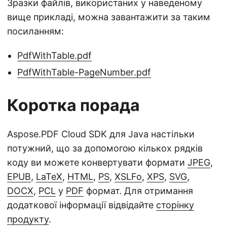
Зразки файлів, використаних у наведеному
вище прикладі, можна завантажити за таким
посиланням:
PdfWithTable.pdf
PdfWithTable-PageNumber.pdf
Коротка порада
Aspose.PDF Cloud SDK для Java настільки
потужний, що за допомогою кількох рядків
коду ви можете конвертувати формати
JPEG
,
EPUB
,
LaTeX
,
HTML
,
PS
,
XSLFo
,
XPS
,
SVG
,
DOCX
,
PCL
у
PDF
формат. Для отримання
додаткової інформації відвідайте
сторінку
продукту
.