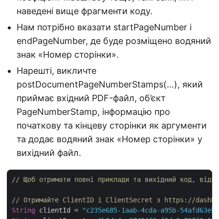
наведені вище фрагменти коду.
Нам потрібно вказати startPageNumber і
endPageNumber, де буде розміщено водяний
знак «Номер сторінки».
Нарешті, викличте
postDocumentPageNumberStamps(…), який
приймає вхідний PDF-файл, об’єкт
PageNumberStamp, інформацію про
початкову та кінцеву сторінки як аргументи
та додає водяний знак «Номер сторінки» у
вихідний файл.
// Щоб отримати повні приклади та вихідний код, відві
// Отримайте ClientID і ClientSecret з https://dashbo
String
 clientId = 
"c235e685-1aab-4cda-a95b-54afd63eb8