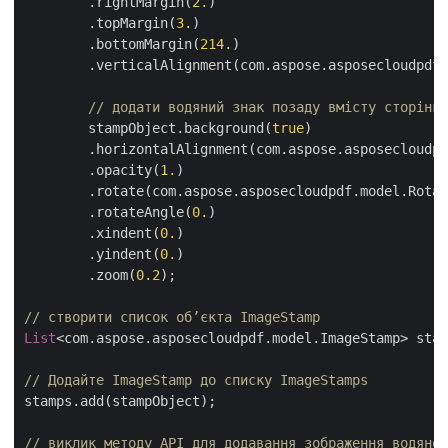
	.rightMargin(
2.
)

	.topMargin(
3.
)

	.bottomMargin(
214.
)

	.verticalAlignment(com.aspose.asposecloudpdf.model.VerticalAlignment.CENTER);

// додати водяний знак позаду вмісту сторінки
	stampObject.background(
true
)

	.horizontalAlignment(com.aspose.asposecloudpdf.model.HorizontalAlignment.CENTER)

	.opacity(
1.
)

	.rotate(com.aspose.asposecloudpdf.model.Rotation.NONE)

	.rotateAngle(
0.
)

	.xindent(
0.
)

	.yindent(
0.
)

	.zoom(
0.2
);

// створити список об’єкта ImageStamp
List
<com.aspose.asposecloudpdf.model.ImageStamp> stam
// Додайте ImageStamp до списку ImageStamps
stamps.add(stampObject);

// виклик методу API для додавання зображення водяног