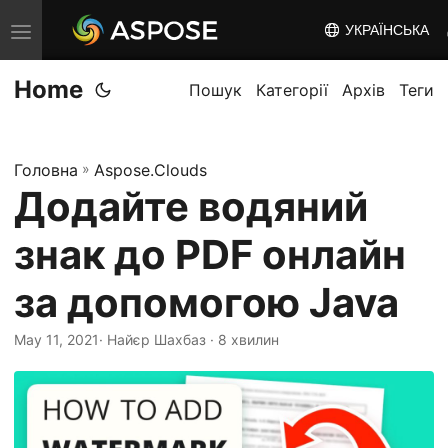
УКРАЇНСЬКА
T
o
Home
g
Пошук
Категорії
Архів
Теги
g
l
Головна
»
Aspose.Clouds
e
Додайте водяний
n
a
знак до PDF онлайн
v
i
за допомогою Java
g
May 11, 2021
· Найєр Шахбаз · 8 хвилин
a
t
i
o