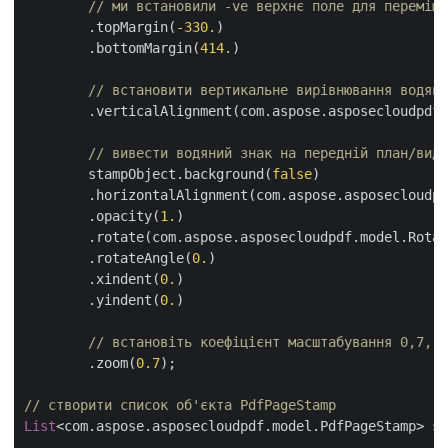
// ми встановили -ve верхнє поле для переміще
	.topMargin(
-330.
)

	.bottomMargin(
414.
)

// встановити вертикальне вирівнювання водяно
	.verticalAlignment(com.aspose.asposecloudpdf.model.VerticalAlignment.TOP);

// вивести водяний знак на передній план/види
	stampObject.background(
false
)

	.horizontalAlignment(com.aspose.asposecloudpdf.model.HorizontalAlignment.CENTER)

	.opacity(
1.
)

	.rotate(com.aspose.asposecloudpdf.model.Rotation.NONE)

	.rotateAngle(
0.
)

	.xindent(
0.
)

	.yindent(
0.
)

// встановіть коефіцієнт масштабування 0,7, щ
	.zoom(
0.7
);

// створити список об'єкта PdfPageStamp
List
<com.aspose.asposecloudpdf.model.PdfPageStamp> st