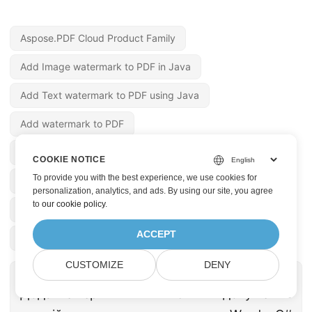
Aspose.PDF Cloud Product Family
Add Image watermark to PDF in Java
Add Text watermark to PDF using Java
Add watermark to PDF
How to add Image watermark to PDF
COOKIE NOTICE
To provide you with the best experience, we use cookies for
add watermark text
add image watermark in pdf
personalization, analytics, and ads. By using our site, you agree
to
our cookie policy
.
watermark PDF
ACCEPT
Java REST API to add watermark to PDF
CUSTOMIZE
DENY
« ПОПЕРЕДНЯ
НАСТУПНА »
Додайте верхній і
Злиття документів