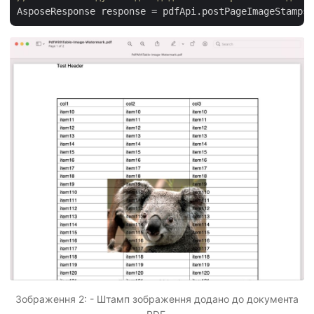
AsposeResponse response = pdfApi.postPageImageStamps(
Зображення 2: - Штамп зображення додано до документа