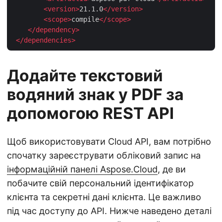
<
version
>
21.1.0
</
version
>
<
scope
>
compile
</
scope
>
</
dependency
>
</
dependencies
>
Додайте текстовий
водяний знак у PDF за
допомогою REST API
Щоб використовувати Cloud API, вам потрібно
спочатку зареєструвати обліковий запис на
інформаційній панелі Aspose.Cloud
, де ви
побачите свій персональний ідентифікатор
клієнта та секретні дані клієнта. Це важливо
під час доступу до API. Нижче наведено деталі