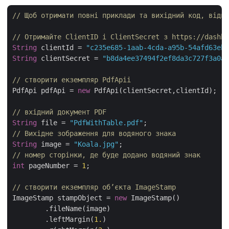
// Щоб отримати повні приклади та вихідний код, відві
// Отримайте ClientID і ClientSecret з https://dashbo
String
 clientId = 
"c235e685-1aab-4cda-a95b-54afd63eb8
String
 clientSecret = 
"b8da4ee37494f2ef8da3c727f3a0ac
// створити екземпляр PdfApii
PdfApi pdfApi = 
new
 PdfApi(clientSecret,clientId);

// вхідний документ PDF
String
 file = 
"PdfWithTable.pdf"
// Вихідне зображення для водяного знака
String
 image = 
"Koala.jpg"
// номер сторінки, де буде додано водяний знак
int
 pageNumber = 
1
;

// створити екземпляр об’єкта ImageStamp
ImageStamp stampObject = 
new
 ImageStamp()

	.fileName(image)

	.leftMargin(
1.
)
