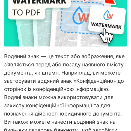
n
Водяний знак — це текст або зображення, яке
з’являється перед або позаду наявного вмісту
документа, як штамп. Наприклад, ви можете
застосувати водяний знак «Конфіденційно» до
сторінок із конфіденційною інформацією.
Водяні знаки можна використовувати для
захисту конфіденційної інформації та для
позначення дійсності юридичного документа.
Ви також можете нанести водяний знак на
будь-яку паперову банкноту, щоб запобігти