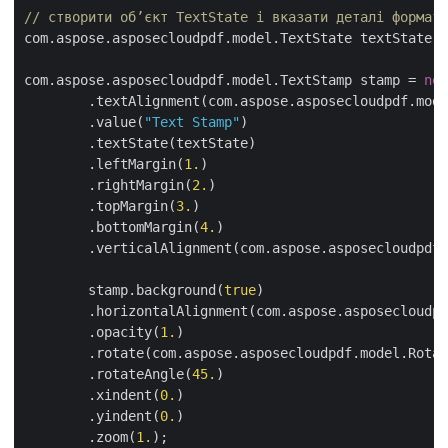
// створити об’єкт TextState і вказати деталі формату
com.aspose.asposecloudpdf.model.TextState textState =
com.aspose.asposecloudpdf.model.TextStamp stamp = 
new
       	.textAlignment(com.aspose.asposecloudpdf.model.HorizontalAlignment.CENTER)

  	.value(
"Text Stamp"
)

	.textState(textState)

	.leftMargin(
1.
)

	.rightMargin(
2.
)

	.topMargin(
3.
)

	.bottomMargin(
4.
)

	.verticalAlignment(com.aspose.asposecloudpdf.model.VerticalAlignment.CENTER);

	stamp.background(
true
)

	.horizontalAlignment(com.aspose.asposecloudpdf.model.HorizontalAlignment.CENTER)

	.opacity(
1.
)

	.rotate(com.aspose.asposecloudpdf.model.Rotation.ON90)

	.rotateAngle(
45.
)

	.xindent(
0.
)

	.yindent(
0.
)

	.zoom(
1.
);
