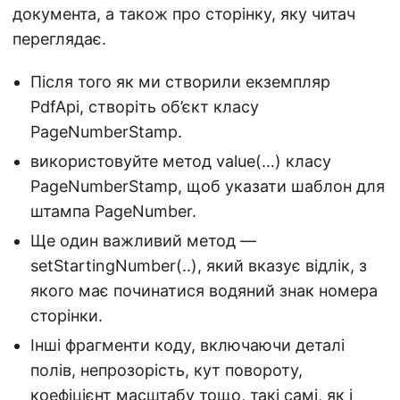
документа, а також про сторінку, яку читач
переглядає.
Після того як ми створили екземпляр
PdfApi, створіть об’єкт класу
PageNumberStamp.
використовуйте метод value(…) класу
PageNumberStamp, щоб указати шаблон для
штампа PageNumber.
Ще один важливий метод —
setStartingNumber(..), який вказує відлік, з
якого має починатися водяний знак номера
сторінки.
Інші фрагменти коду, включаючи деталі
полів, непрозорість, кут повороту,
коефіцієнт масштабу тощо, такі самі, як і