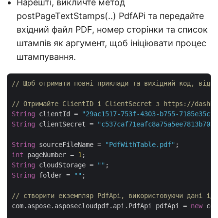
Нарешті, викличте метод
postPageTextStamps(..) PdfAPi та передайте
вхідний файл PDF, номер сторінки та список
штампів як аргумент, щоб ініціювати процес
штампування.
// Щоб отримати повні приклади та вихідний код, відві
// Отримайте ClientID і ClientSecret з https://dashbo
String
 clientId = 
"29ac1517-753f-4303-b755-7185e35cf9
String
 clientSecret = 
"c537caf71eafc8a75a5ee7813b7032
String
 sourceFileName = 
"PdfWithTable.pdf"
int
 pageNumber = 
1
String
 cloudStorage = 
""
String
 folder = 
""
;

// створити екземпляр PdfApi, використовуючи дані іде
com.aspose.asposecloudpdf.api.PdfApi pdfApi = 
new
 com