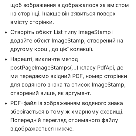
щоб зображення відображалося за вмістом
на сторінці. Інакше він з’явиться поверх
вмісту сторінки.
Створіть об’єкт List типу ImageStamp і
додайте об’єкт ImageStamp, створений на
другому кроці, до цієї колекції.
Нарешті, викличте метод
postPageImageStamps(…)
класу PdfApi, де
ми передаємо вхідний PDF, номер сторінки
для водяного знака та список ImageStamp,
створений вище, як аргумент.
PDF-файл із зображенням водяного знака
зберігається в тому ж хмарному сховищі.
Попередній перегляд отриманого файлу
відображається нижче.