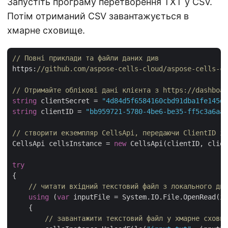
Запустіть програму перетворення TXT у CSV.
Потім отриманий CSV завантажується в
хмарне сховище.
// Повні приклади та файли даних див 
https:
//github.com/aspose-cells-cloud/aspose-cells-cl
// Отримайте облікові дані клієнта з https://dashboar
string
 clientSecret = 
"4d84d5f6584160cbd91dba1fe145db
string
 clientID = 
"bb959721-5780-4be6-be35-ff5c3a6aa4
// створити екземпляр CellsApi, передаючи ClientID і 
CellsApi cellsInstance = 
new
 CellsApi(clientID, clien
try
{

// читати вхідний текстовий файл з локального дис
using
 (
var
 inputFile = System.IO.File.OpenRead(in
    {

// завантажити текстовий файл у хмарне сховищ