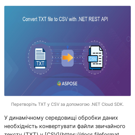
n
Перетворіть TXT у CSV за допомогою .NET Cloud SDK.
У динамічному середовищі обробки даних
необхідність конвертувати файли звичайного
тексту (
TXT
) у [CSV](
https://docs.fileformat