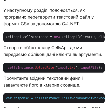
У наступному розділі пояснюється, як
програмно перетворити текстовий файл у
формат CSV за допомогою C# .NET.
CellsApi cellsInstance = 
new
Створіть об’єкт класу CellsApi, де ми
передаємо облікові дані клієнта як аргументи.
cellsInstance
.UploadFile
("
input
.txt
", 
inputFile
Прочитайте вхідний текстовий файл і
завантажте його в хмарне сховище.
var
response
=
cellsInstance.CellsWorkbookGetWorkbook