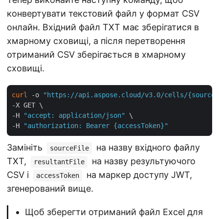
конвертувати текстовий файл у формат CSV
онлайн. Вхідний файл TXT має зберігатися в
хмарному сховищі, а після перетворення
отриманий CSV зберігається в хмарному
сховищі.
curl
 -o 
"https://api.aspose.cloud/v3.0/cells/{sourceF
-X GET \

-H 
"accept: application/json"
 \

-H 
"authorization: Bearer {accessToken}"
Замініть
на назву вхідного файлу
sourceFile
TXT,
на назву результуючого
resultantFile
CSV і
на маркер доступу JWT,
accessToken
згенерований вище.
Щоб зберегти отриманий файл Excel для