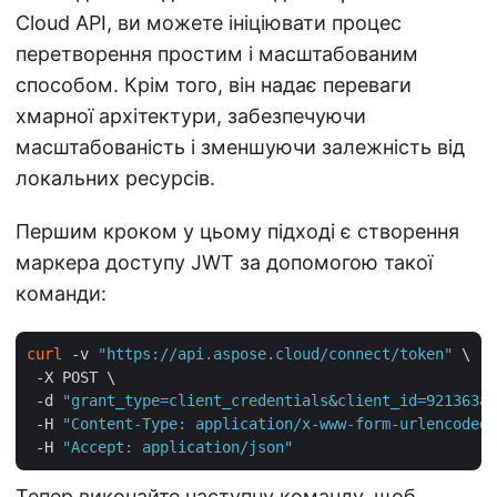
Cloud API, ви можете ініціювати процес
перетворення простим і масштабованим
способом. Крім того, він надає переваги
хмарної архітектури, забезпечуючи
масштабованість і зменшуючи залежність від
локальних ресурсів.
Першим кроком у цьому підході є створення
маркера доступу JWT за допомогою такої
команди:
curl
 -v 
"https://api.aspose.cloud/connect/token"
 \

 -X POST \

 -d 
"grant_type=client_credentials&client_id=921363a8
 -H 
"Content-Type: application/x-www-form-urlencoded"
 -H 
"Accept: application/json"
Тепер виконайте наступну команду, щоб