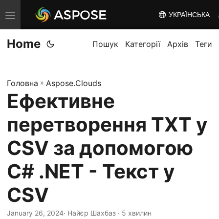
УКРАЇНСЬКА
T
o
Home
g
Пошук
Категорії
Архів
Теги
g
l
Головна
»
Aspose.Clouds
e
Ефективне
n
a
перетворення TXT у
v
i
CSV за допомогою
g
C# .NET - Текст у
a
t
CSV
i
o
January 26, 2024
· Найєр Шахбаз · 5 хвилин