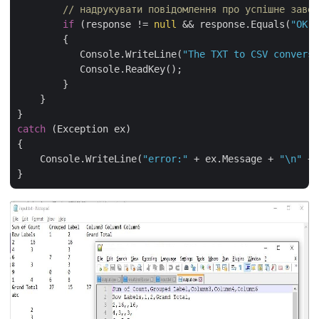
// надрукувати повідомлення про успішне завер
if
 (response != 
null
 && response.Equals(
"OK"
)
        {

           Console.WriteLine(
"The TXT to CSV conversi
           Console.ReadKey();

        }

    }

catch
 (Exception ex)

{

    Console.WriteLine(
"error:"
 + ex.Message + 
"\n"
 + 