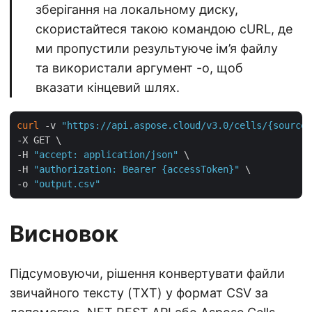
зберігання на локальному диску,
скористайтеся такою командою cURL, де
ми пропустили результуюче ім’я файлу
та використали аргумент -o, щоб
вказати кінцевий шлях.
curl
 -v 
"https://api.aspose.cloud/v3.0/cells/{sourceF
-X GET \

-H 
"accept: application/json"
 \

-H 
"authorization: Bearer {accessToken}"
 \

-o 
"output.csv"
Висновок
Підсумовуючи, рішення конвертувати файли
звичайного тексту (TXT) у формат CSV за