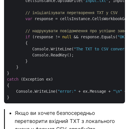
        cellsInstance.UploadFile(
"input.txt"
, inputFi
// ініціалізувати перетворення TXT у CSV
var
 response = cellsInstance.CellsWorkbookGet
// надрукувати повідомлення про успішне завер
if
 (response != 
null
 && response.Equals(
"OK"
)
        {

           Console.WriteLine(
"The TXT to CSV conversi
           Console.ReadKey();

        }

    }

catch
 (Exception ex)

{

    Console.WriteLine(
"error:"
 + ex.Message + 
"\n"
 + 
Якщо ви хочете безпосередньо
перетворити вхідний TXT з локального