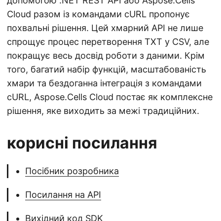
допомогою .NET REST API або Aspose.Cells
Cloud разом із командами cURL пропонує
похвальні рішення. Цей хмарний API не лише
спрощує процес перетворення TXT у CSV, але
покращує весь досвід роботи з даними. Крім
того, багатий набір функцій, масштабованість
хмари та бездоганна інтеграція з командами
cURL, Aspose.Cells Cloud постає як комплексне
рішення, яке виходить за межі традиційних.
корисні посилання
Посібник розробника
Посилання на API
Вихідний код SDK