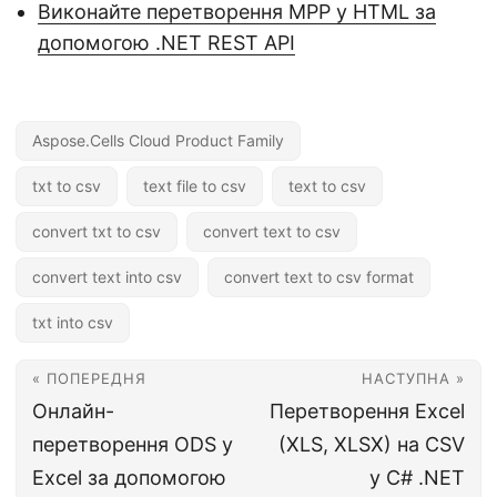
Виконайте перетворення MPP у HTML за
допомогою .NET REST API
Aspose.Cells Cloud Product Family
txt to csv
text file to csv
text to csv
convert txt to csv
convert text to csv
convert text into csv
convert text to csv format
txt into csv
« ПОПЕРЕДНЯ
НАСТУПНА »
Онлайн-
Перетворення Excel
перетворення ODS у
(XLS, XLSX) на CSV
Excel за допомогою
у C# .NET