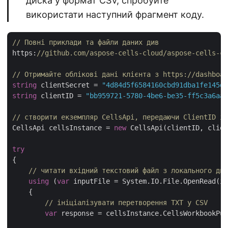
диска у формат CSV, спробуйте
використати наступний фрагмент коду.
// Повні приклади та файли даних див 
https:
//github.com/aspose-cells-cloud/aspose-cells-cl
// Отримайте облікові дані клієнта з https://dashboar
string
 clientSecret = 
"4d84d5f6584160cbd91dba1fe145db
string
 clientID = 
"bb959721-5780-4be6-be35-ff5c3a6aa4
// створити екземпляр CellsApi, передаючи ClientID і 
CellsApi cellsInstance = 
new
 CellsApi(clientID, clien
try
{

// читати вхідний текстовий файл з локального дис
using
 (
var
 inputFile = System.IO.File.OpenRead(in
    {

// ініціалізувати перетворення TXT у CSV
var
 response = cellsInstance.CellsWorkbookPut