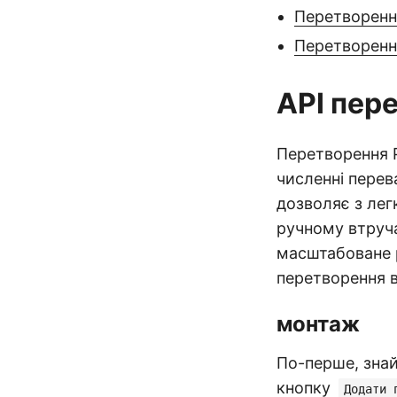
Перетворенн
Перетворенн
API пер
Перетворення 
численні перев
дозволяє з лег
ручному втруча
масштабоване р
перетворення в
монтаж
По-перше, зна
кнопку
Додати 