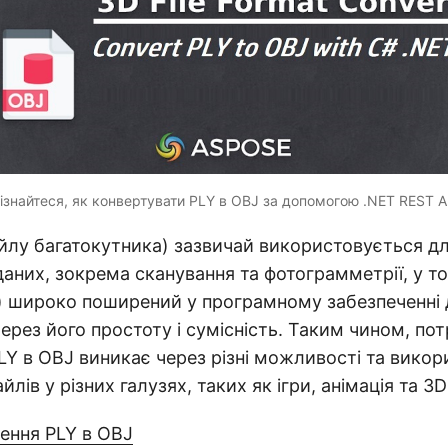
ізнайтеся, як конвертувати PLY в OBJ за допомогою .NET REST A
йлу багатокутника) зазвичай використовується дл
аних, зокрема сканування та фотограмметрії, у т
) широко поширений у програмному забезпеченні 
рез його простоту і сумісність. Таким чином, пот
LY в OBJ виникає через різні можливості та викор
лів у різних галузях, таких як ігри, анімація та 3
ення PLY в OBJ