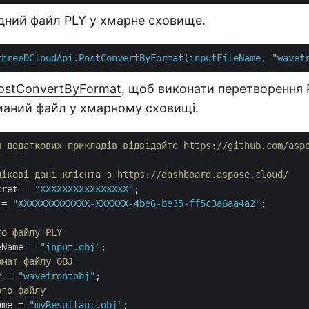
дний файл PLY у хмарне сховище.
threeDCloudApi.PostConvertByFormat(inputFileName,
"wavef
ostConvertByFormat
, щоб виконати перетворення P
маний файл у хмарному сховищі.
я додаткових прикладів відвідайте https://github.com/asp
лікові дані клієнта з https://dashboard.aspose.cloud/
cret = 
"XXXXXXXXXXXXXXXX"
 = 
"XXXXXXXXXXXXX-XXXXXX-4be6-be35-ff5c3a6aa4a2"
;

го файлу PLY
eName = 
"input.obj"
рмат файлу OBJ
t = 
"wavefrontobj"
ого файлу
ame = 
"myResultant.obj"
;
