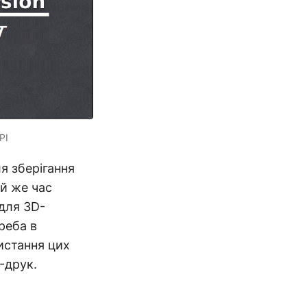
PI
я зберігання
ой же час
для 3D-
реба в
истання цих
D-друк.