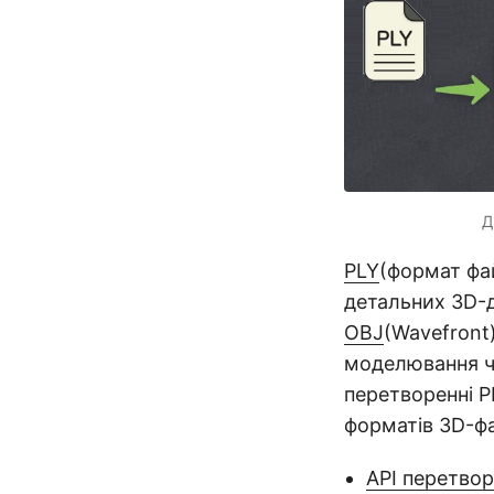
Д
PLY
(формат фа
детальних 3D-д
OBJ
(Wavefront
моделювання че
перетворенні P
форматів 3D-фай
API перетвор