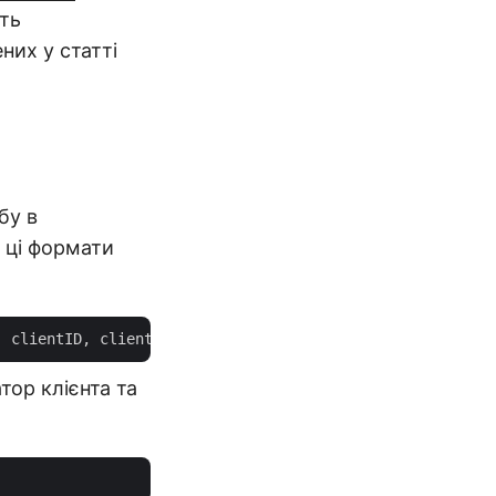
іть
них у статті
бу в
 ці формати
тор клієнта та