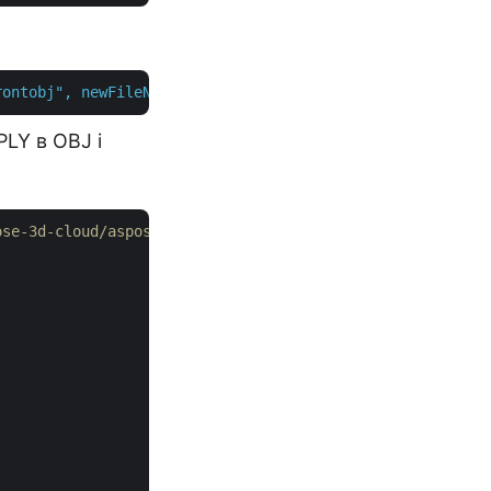
rontobj"
,
newFileName,
null
,
isOverwrite:
true
,
null
);
LY в OBJ і
ose-3d-cloud/aspose-3d-cloud-dotnet