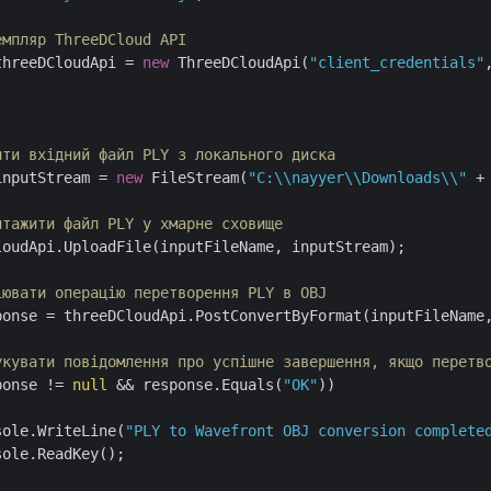
емпляр ThreeDCloud API
threeDCloudApi = 
new
 ThreeDCloudApi(
"client_credentials"
ити вхідний файл PLY з локального диска
inputStream = 
new
 FileStream(
"C:\\nayyer\\Downloads\\"
 +
нтажити файл PLY у хмарне сховище
oudApi.UploadFile(inputFileName, inputStream);

іювати операцію перетворення PLY в OBJ
ponse = threeDCloudApi.PostConvertByFormat(inputFileName
укувати повідомлення про успішне завершення, якщо перетв
ponse != 
null
 && response.Equals(
"OK"
))

sole.WriteLine(
"PLY to Wavefront OBJ conversion complete
ole.ReadKey();
