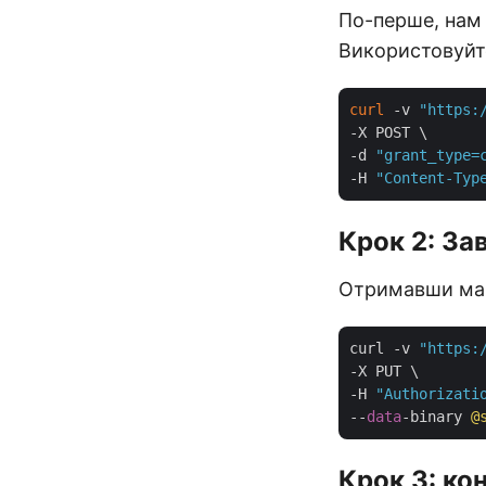
По-перше, нам 
Використовуйте
curl
 -v 
"https:
-X POST \

-d 
"grant_type=
-H 
"Content-Typ
Крок 2: За
Отримавши мар
curl -v 
"https:
-X PUT \

-H 
"Authorizati
--
data
-binary 
@
Крок 3: ко