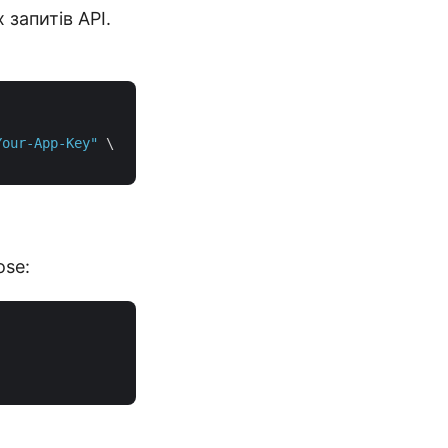
запитів API.
Your-App-Key"
 \

ose: