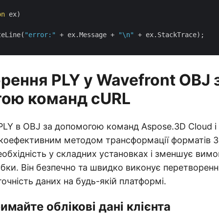
on
 ex)

teLine(
"error:"
 + ex.Message + 
"\n"
 + ex.StackTrace);

рення PLY у Wavefront OBJ 
ою команд cURL
LY в OBJ за допомогою команд Aspose.3D Cloud і
окоефективним методом трансформації форматів 3
необхідність у складних установках і зменшує вимо
бки. Він безпечно та швидко виконує перетворенн
очність даних на будь-якій платформі.
римайте облікові дані клієнта