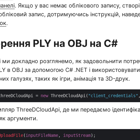
панелі
. Якщо у вас немає облікового запису, створ
бліковий запис, дотримуючись інструкцій, наведе
ок
.
рення PLY на OBJ на C#
і ми докладно розглянемо, як задовольнити потре
LY в OBJ за допомогою C# .NET і використовувати
них галузях, таких як ігри, анімація та 3D-друк.
threeDCloudApi = 
new
 ThreeDCloudApi(
"client_credentials"
пляр ThreeDCloudApi, де ми передаємо ідентифіка
 як аргументи.
UploadFile
(
inputFileName
, 
inputStream