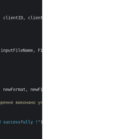
, clientID, clientSecret);

 inputFileName, FileMode.Open))

, newFormat, newFileName, 
null
, isOverwrite: 
true
, 
null
);
орення виконано успішно
d successfully !"
);
