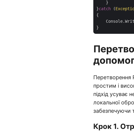
    }

}
catch
 (
Excepti
{

    Console.Wri
Перетво
допомог
Перетворення P
простим і вис
підхід усуває 
локальної обро
забезпечуючи т
Крок 1. От