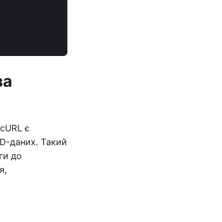
за
 cURL є
D-даних. Такий
ги до
я,