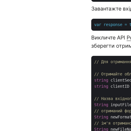
Завантажте вхі
var
response
=
Викличте API
P
зберегти отри
// Для отриманн
// Отримайте об
string
 clientSe
string
 clientID
// Назва вхідно
String
 inputFil
// отриманий фо
String
 newForma
// ім'я отриман
String
 newFileN