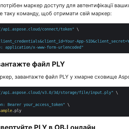
потрібен маркер доступу для автентифікації ваших 
 таку команду, щоб отримати свій маркер:
//api.aspose.cloud/connect/token"
 \

client_credentials&client_id=Your-App-SID&client_secret=
e: application/x-www-form-urlencoded"
вантажте файл PLY
кер, завантажте файл PLY у хмарне сховище Asp
//api.aspose.cloud/v3.0/3d/storage/file/input.ply"
 \

on: Bearer your_access_token"
 \

sample
нвертуйте PLY в OBJ онлайн