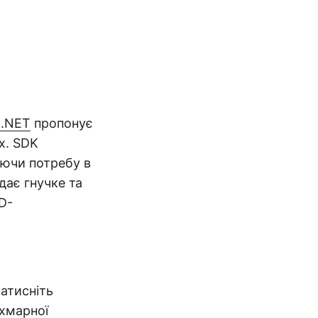
 .NET
пропонує
х. SDK
аючи потребу в
дає гнучке та
D-
натисніть
хмарної