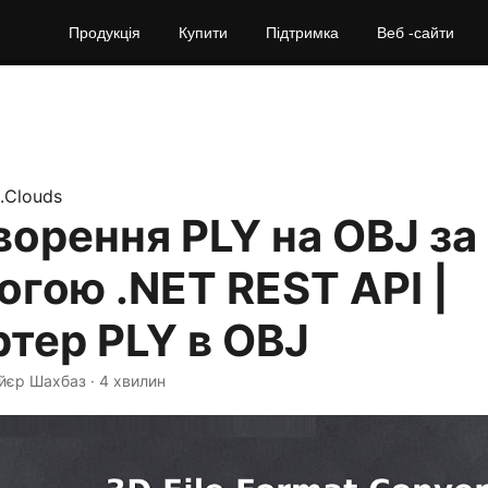
Продукція
Купити
Підтримка
Веб -сайти
.Clouds
орення PLY на OBJ за
гою .NET REST API |
тер PLY в OBJ
айєр Шахбаз · 4 хвилин