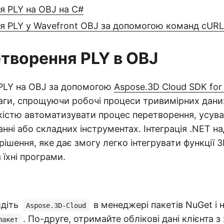
я PLY на OBJ на C#
я PLY у Wavefront OBJ за допомогою команд cURL
етворення PLY в OBJ
PLY на OBJ за допомогою
Aspose.3D Cloud SDK for
аги, спрощуючи робочі процеси тривимірних дани
кістю автоматизувати процес перетворення, усув
нні або складних інструментах. Інтеграція .NET на
ішення, яке дає змогу легко інтегрувати функції 3
 їхні програми.
йдіть
в менеджері пакетів NuGet і 
Aspose.3D-Cloud
. По-друге, отримайте облікові дані клієнта з
пакет