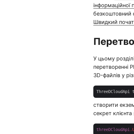
інформаційної 
безкоштовний о
Швидкий почат
Перетво
У цьому розділ
перетворенні P
3D-файлів у різ
ThreeDCloudApi 
створити екзем
секрет клієнта
threeDCloudApi
.