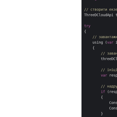
// створити екз
ThreeDCloudApi 
try
{

// завантаж
    using (
var
 
    {

// зава
        threeDCl
// ініц
var
 res
// надр
if
 (res
        {

            Con
            Cons
        }
