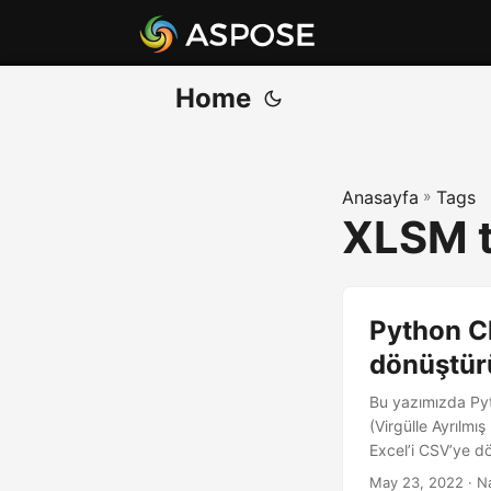
Home
Anasayfa
»
Tags
XLSM 
Python C
dönüştür
Bu yazımızda Pyt
(Virgülle Ayrılm
Excel’i CSV’ye dö
May 23, 2022
· N