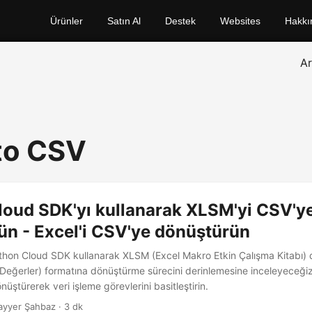
Ürünler
Satın Al
Destek
Websites
Hakkı
A
to CSV
loud SDK'yı kullanarak XLSM'yi CSV'y
ün - Excel'i CSV'ye dönüştürün
hon Cloud SDK kullanarak XLSM (Excel Makro Etkin Çalışma Kitabı) 
ış Değerler) formatına dönüştürme sürecini derinlemesine inceleyeceği
nüştürerek veri işleme görevlerini basitleştirin.
ayyer Şahbaz · 3 dk