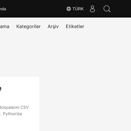
nda
TÜRK
rama
Kategoriler
Arşiv
Etiketler
e
dosyalarını CSV
z. Python’da