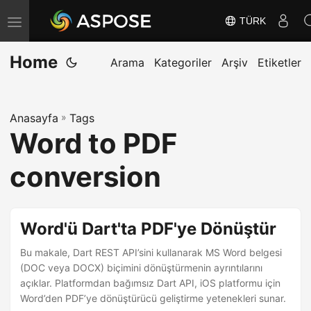
TÜRK
G
e
Home
z
Arama
Kategoriler
Arşiv
Etiketler
i
n
Anasayfa
»
Tags
m
Word to PDF
e
y
conversion
i
D
e
Word'ü Dart'ta PDF'ye Dönüştür
ğ
Bu makale, Dart REST API’sini kullanarak MS Word belgesi
i
(DOC veya DOCX) biçimini dönüştürmenin ayrıntılarını
ş
açıklar. Platformdan bağımsız Dart API, iOS platformu için
t
Word’den PDF’ye dönüştürücü geliştirme yetenekleri sunar.