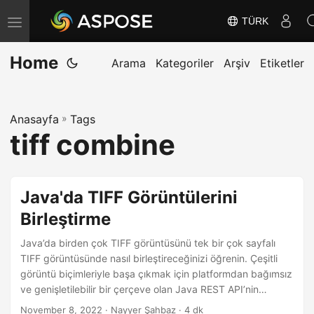
TÜRK
G
e
Home
z
Arama
Kategoriler
Arşiv
Etiketler
i
n
Anasayfa
»
Tags
m
tiff combine
e
y
i
Java'da TIFF Görüntülerini
D
Birleştirme
e
ğ
Java’da birden çok TIFF görüntüsünü tek bir çok sayfalı
i
TIFF görüntüsünde nasıl birleştireceğinizi öğrenin. Çeşitli
görüntü biçimleriyle başa çıkmak için platformdan bağımsız
ş
ve genişletilebilir bir çerçeve olan Java REST API’nin
t
gücünü keşfedin. TIFF görüntülerini Java’da birleştirmeye
November 8, 2022
· Nayyer Şahbaz · 4 dk