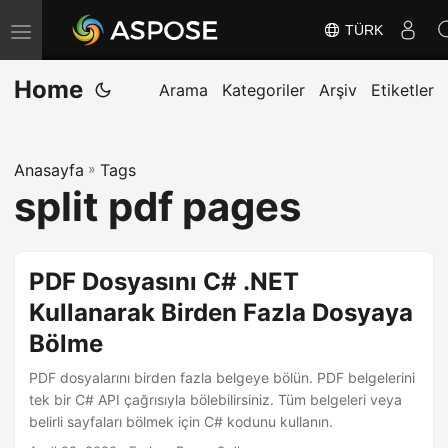
TÜRK
G
e
Home
z
Arama
Kategoriler
Arşiv
Etiketler
i
n
Anasayfa
»
Tags
m
split pdf pages
e
y
i
PDF Dosyasını C# .NET
D
Kullanarak Birden Fazla Dosyaya
e
Bölme
ğ
i
PDF dosyalarını birden fazla belgeye bölün. PDF belgelerini
ş
tek bir C# API çağrısıyla bölebilirsiniz. Tüm belgeleri veya
belirli sayfaları bölmek için C# kodunu kullanın.
t