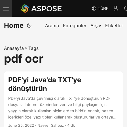
TÜRK
G
e
Home
z
Arama
Kategoriler
Arşiv
Etiketler
i
n
Anasayfa
»
Tags
m
pdf ocr
e
y
i
PDF'yi Java'da TXT'ye
D
dönüştürün
e
ğ
PDF’yi Java’da çevrimiçi olarak TXT’ye dönüştürün PDF
i
dosyası, internet üzerinden veri ve bilgi paylaşımı için
yaygın olarak kullanılan biçimlerden biridir. Ancak, bazen
ş
içerikleri özel yazı tipleri kullanarak oluştururlar ve ortaya
t
çıkan dosyanın boyutu artabilir. Ayrıca, daha fazla işleme
June 25, 2022
· Nayyer Şahbaz · 4 dk