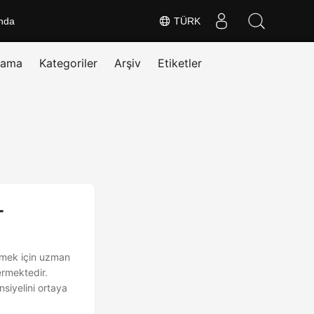
nda
TÜRK
rama
Kategoriler
Arşiv
Etiketler
-
rmek için uzman
ermektedir.
siyelini ortaya