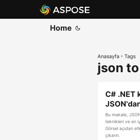
Home
Anasayfa
»
Tags
json to
C# .NET 
JSON'dan
Bu makale, JSON 
teknikleri ve en
Görsel açıdan etk
çıkarın.