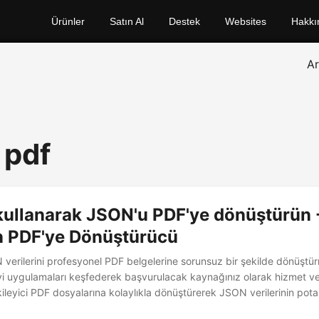
Ürünler
Satın Al
Destek
Websites
Hakkı
A
 pdf
kullanarak JSON'u PDF'ye dönüştürün 
 PDF'ye Dönüştürücü
verilerini profesyonel PDF belgelerine sorunsuz bir şekilde dönüştü
 iyi uygulamaları keşfederek başvurulacak kaynağınız olarak hizmet v
ileyici PDF dosyalarına kolaylıkla dönüştürerek JSON verilerinin potan