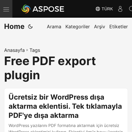
TÜRK
G
e
Home
z
Arama
Kategoriler
Arşiv
Etiketler
i
n
Anasayfa
»
Tags
m
Free PDF export
e
y
plugin
i
D
e
Ücretsiz bir WordPress dışa
ğ
aktarma eklentisi. Tek tıklamayla
i
PDF'ye dışa aktarma
ş
t
WordPress yazılarını PDF formatına aktarmak için ücretsiz
WordPress eklentimizi kullanın. Eklentiyi ömür boyu ücretsiz