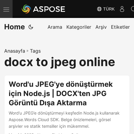
TÜRK
G
e
Home
z
Arama
Kategoriler
Arşiv
Etiketler
i
n
Anasayfa
»
Tags
m
docx to jpeg online
e
y
i
Word'u JPEG'ye dönüştürmek
D
için Node.js | DOCX'ten JPG
e
Görüntü Dışa Aktarma
ğ
i
Word’u JPEG’e dönüştürmeyi keşfedin Node.js kullanarak
ş
Aspose.Words Cloud SDK. Belge önizlemeleri, görsel
arşivler ve statik temsiller için mükemmel.
t