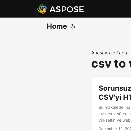
Home
Anasayfa
»
Tags
csv to
Sorunsuz
CSV'yi H
Bu makalede, ham
kusursuz sürecin
yükseltin ve web s
December 12, 20