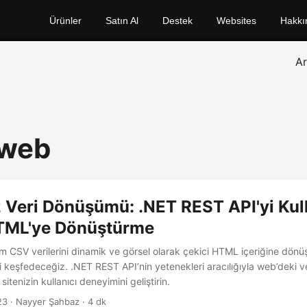
Ürünler
Satın Al
Destek
Websites
Hakkı
A
 web
 Veri Dönüşümü: .NET REST API'yi Kul
TML'ye Dönüştürme
 CSV verilerini dinamik ve görsel olarak çekici HTML içeriğine dönü
i keşfedeceğiz. .NET REST API’nin yetenekleri aracılığıyla web’deki
itenizin kullanıcı deneyimini geliştirin.
23
· Nayyer Şahbaz · 4 dk