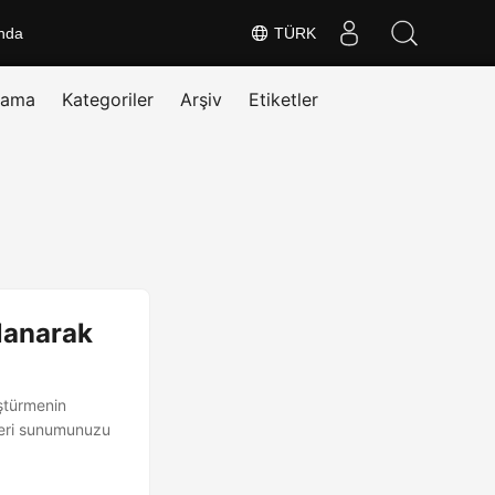
nda
TÜRK
rama
Kategoriler
Arşiv
Etiketler
lanarak
ştürmenin
 veri sunumunuzu