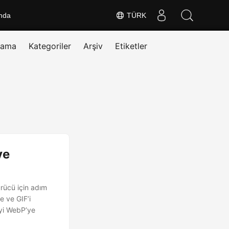
nda
TÜRK
rama
Kategoriler
Arşiv
Etiketler
ye
ücü için adım
 ve GIF’i
yi WebP’ye