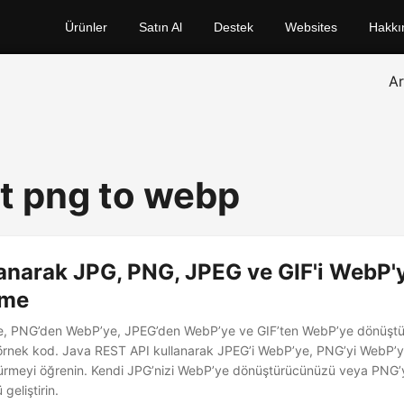
Ürünler
Satın Al
Destek
Websites
Hakkı
A
t png to webp
anarak JPG, PNG, JPEG ve GIF'i WebP'
rme
, PNG’den WebP’ye, JPEG’den WebP’ye ve GIF’ten WebP’ye dönüştür
örnek kod. Java REST API kullanarak JPEG’i WebP’ye, PNG’yi WebP’ye
rmeyi öğrenin. Kendi JPG’nizi WebP’ye dönüştürücünüzü veya PNG’
eliştirin.