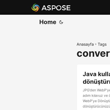
Home
Anasayfa
»
Tags
conver
Java kull
dönüştü
JPG’den WebP’ye
adım kılavuz ve 
WebP’ye Dönüştü
dönüştürücünüzü g