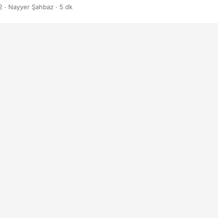
2
· Nayyer Şahbaz · 5 dk