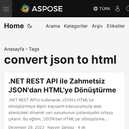
TÜRK
G
e
Home
z
Arama
Kategoriler
Arşiv
Etiketler
i
n
Anasayfa
»
Tags
m
convert json to html
e
y
i
.NET REST API ile Zahmetsiz
D
JSON'dan HTML'ye Dönüştürme
e
ğ
.NET REST API’yi kullanarak JSON’u HTML’ye
i
dönüştürmeye ilişkin kapsamlı kılavuzumuzla web
sitenizdeki dinamik veri sunumunun potansiyelini ortaya
ş
çıkarın. Bu eğitim, ‘JSON’dan HTML’ye’ dönüştürme
t
sürecine ilişkin adım adım bilgiler sağlayarak, güçlü API
December 29, 2023
· Nayyer Şahbaz · 4 dk