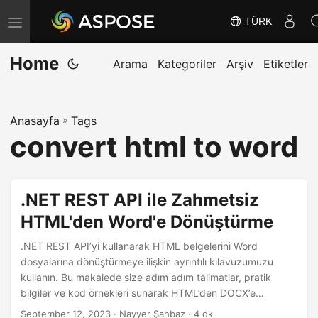
TÜRK
G
e
Home
z
Arama
Kategoriler
Arşiv
Etiketler
i
n
Anasayfa
»
Tags
m
convert html to word
e
y
i
.NET REST API ile Zahmetsiz
D
HTML'den Word'e Dönüştürme
e
ğ
.NET REST API’yi kullanarak HTML belgelerini Word
i
dosyalarına dönüştürmeye ilişkin ayrıntılı kılavuzumuzu
kullanın. Bu makalede size adım adım talimatlar, pratik
ş
bilgiler ve kod örnekleri sunarak HTML’den DOCX’e
t
dönüşümü zahmetsizce gerçekleştirmenize olanak
September 12, 2023
· Nayyer Şahbaz · 4 dk