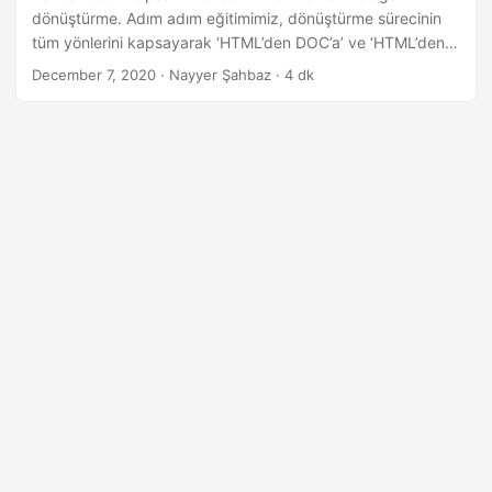
dönüştürme. Adım adım eğitimimiz, dönüştürme sürecinin
tüm yönlerini kapsayarak ‘HTML’den DOC’a’ ve ‘HTML’den
Word’e’ dönüştürmeleri doğru bir şekilde gerçekleştirmeniz
December 7, 2020
· Nayyer Şahbaz · 4 dk
için gereken araçlara sahip olmanızı sağlar.