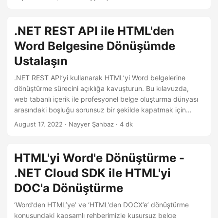
i
sağlıyoruz.
r
.NET REST API ile HTML'den
Word Belgesine Dönüşümde
Ustalaşın
.NET REST API’yi kullanarak HTML’yi Word belgelerine
dönüştürme sürecini açıklığa kavuşturun. Bu kılavuzda,
web tabanlı içerik ile profesyonel belge oluşturma dünyası
arasındaki boşluğu sorunsuz bir şekilde kapatmak için
API’yi kullanmanın inceliklerini inceliyoruz.
August 17, 2022
· Nayyer Şahbaz · 4 dk
HTML'yi Word'e Dönüştürme -
.NET Cloud SDK ile HTML'yi
DOC'a Dönüştürme
‘Word’den HTML’ye’ ve ‘HTML’den DOCX’e’ dönüştürme
konusundaki kapsamlı rehberimizle kusursuz belge