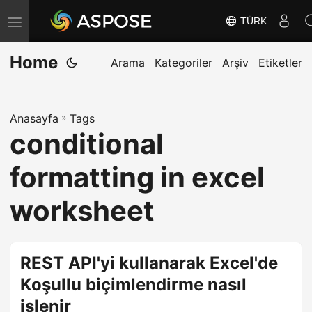
TÜRK
G
e
Home
z
Arama
Kategoriler
Arşiv
Etiketler
i
n
Anasayfa
»
Tags
m
conditional
e
y
formatting in excel
i
D
worksheet
e
ğ
i
REST API'yi kullanarak Excel'de
ş
Koşullu biçimlendirme nasıl
t
işlenir