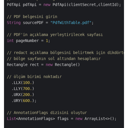
PdfApi pdfApi = 
new
 PdfApi(clientSecret,clientId);

// PDF belgesini girin
String
 sourcePDF = 
"PdfWithTable.pdf"
;

// PDF'in açıklama yerleştirilecek sayfası
int
 pageNumber = 
1
;

// redact açıklama bölgesini belirtmek için dikdörtge
// bölge sayfanın sol altından hesaplanır
Rectangle rect = 
new
 Rectangle()

// ölçüm birimi noktadır
  .LLX(
100.
)

  .LLY(
700.
)

  .URX(
200.
)

  .URY(
600.
);

// AnnotationFlags dizisini oluştur
List
<AnnotationFlags> flags = 
new
 ArrayList<>();
