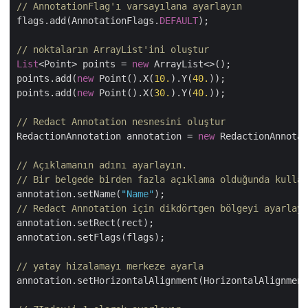
// AnnotationFlag'ı varsayılana ayarlayın
flags.add(AnnotationFlags.
DEFAULT
);

// noktaların ArrayList'ini oluştur
List
<Point> points = 
new
 ArrayList<>();

points.add(
new
 Point().X(
10.
).Y(
40.
));

points.add(
new
 Point().X(
30.
).Y(
40.
));

// Redact Annotation nesnesini oluştur
RedactionAnnotation annotation = 
new
 RedactionAnnotat
// Açıklamanın adını ayarlayın. 
// Bir belgede birden fazla açıklama olduğunda kullan
annotation.setName(
"Name"
// Redact Annotation için dikdörtgen bölgeyi ayarlayı
annotation.setRect(rect);

annotation.setFlags(flags);

// yatay hizalamayı merkeze ayarla
annotation.setHorizontalAlignment(HorizontalAlignment