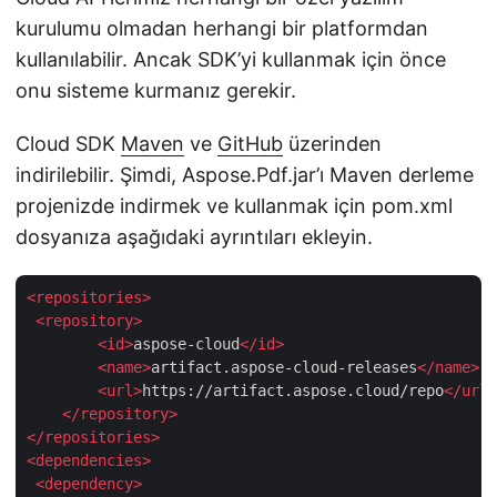
kurulumu olmadan herhangi bir platformdan
kullanılabilir. Ancak SDK’yi kullanmak için önce
onu sisteme kurmanız gerekir.
Cloud SDK
Maven
ve
GitHub
üzerinden
indirilebilir. Şimdi, Aspose.Pdf.jar’ı Maven derleme
projenizde indirmek ve kullanmak için pom.xml
dosyanıza aşağıdaki ayrıntıları ekleyin.
<
repositories
>
<
repository
>
<
id
>
aspose-cloud
</
id
>
<
name
>
artifact.aspose-cloud-releases
</
name
>
<
url
>
https://artifact.aspose.cloud/repo
</
url
>
</
repository
>
</
repositories
>
<
dependencies
>
<
dependency
>