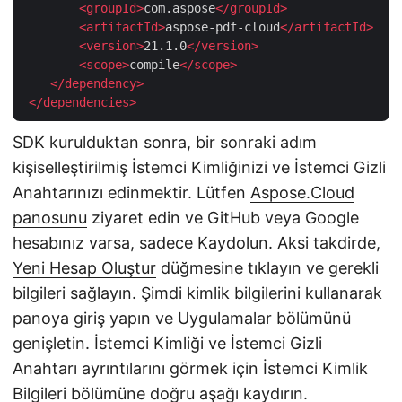
<
groupId
>
com.aspose
</
groupId
>
<
artifactId
>
aspose-pdf-cloud
</
artifactId
>
<
version
>
21.1.0
</
version
>
<
scope
>
compile
</
scope
>
</
dependency
>
</
dependencies
>
SDK kurulduktan sonra, bir sonraki adım
kişiselleştirilmiş İstemci Kimliğinizi ve İstemci Gizli
Anahtarınızı edinmektir. Lütfen
Aspose.Cloud
panosunu
ziyaret edin ve GitHub veya Google
hesabınız varsa, sadece Kaydolun. Aksi takdirde,
Yeni Hesap Oluştur
düğmesine tıklayın ve gerekli
bilgileri sağlayın. Şimdi kimlik bilgilerini kullanarak
panoya giriş yapın ve Uygulamalar bölümünü
genişletin. İstemci Kimliği ve İstemci Gizli
Anahtarı ayrıntılarını görmek için İstemci Kimlik
Bilgileri bölümüne doğru aşağı kaydırın.