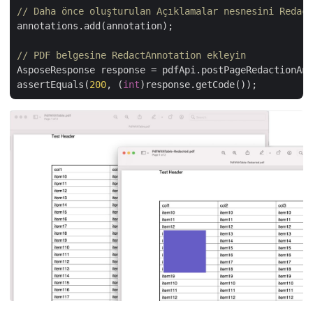
// Daha önce oluşturulan Açıklamalar nesnesini Redact
annotations.add(annotation);

// PDF belgesine RedactAnnotation ekleyin
AsposeResponse response = pdfApi.postPageRedactionAnn
assertEquals(
200
, (
int