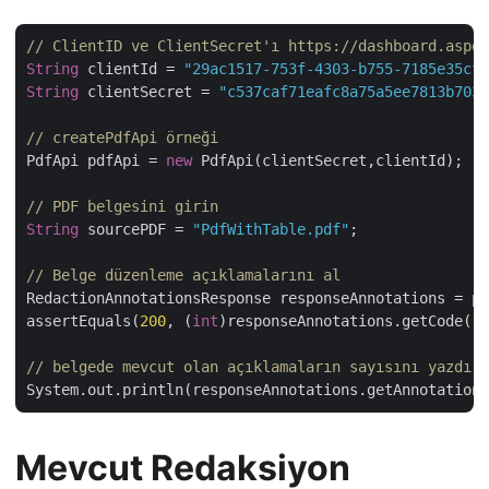
// ClientID ve ClientSecret'ı https://dashboard.aspos
String
 clientId = 
"29ac1517-753f-4303-b755-7185e35cf9
String
 clientSecret = 
"c537caf71eafc8a75a5ee7813b7032
// createPdfApi örneği
PdfApi pdfApi = 
new
 PdfApi(clientSecret,clientId);

// PDF belgesini girin
String
 sourcePDF = 
"PdfWithTable.pdf"
;

// Belge düzenleme açıklamalarını al
RedactionAnnotationsResponse responseAnnotations = pd
assertEquals(
200
, (
int
)responseAnnotations.getCode())
// belgede mevcut olan açıklamaların sayısını yazdır
Mevcut Redaksiyon