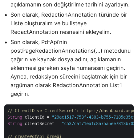
açıklamanın son değiştirilme tarihini ayarlayın.
Son olarak, RedactionAnnotation türünde bir
Liste oluşturalım ve bu listeye
RedactAnnotation nesnesini ekleyelim.
Son olarak, PdfApi’nin
postPageRedactionAnnotations(…) metodunu
çağırın ve kaynak dosya adını, açıklamanın
eklenmesi gereken sayfa numarasını geçirin.
Ayrıca, redaksiyon sürecini başlatmak için bir
argüman olarak RedactionAnnotation List’i
geçirin.
// ClientID ve ClientSecret'ı https://dashboard.aspos
String
 clientId = 
"29ac1517-753f-4303-b755-7185e35cf9
String
 clientSecret = 
"c537caf71eafc8a75a5ee7813b7032
// createPdfApi örneği