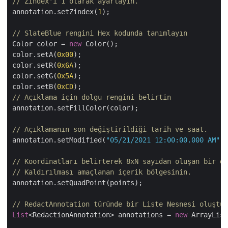
// ZIndex'i 1 olarak ayarlayın. 
annotation.setZindex(
1
);

// SlateBlue rengini Hex kodunda tanımlayın
Color color = 
new
 Color();

color.setA(
0x00
);

color.setR(
0x6A
);

color.setG(
0x5A
);

color.setB(
0xCD
// Açıklama için dolgu rengini belirtin
annotation.setFillColor(color);

// Açıklamanın son değiştirildiği tarih ve saat.
annotation.setModified(
"05/21/2021 12:00:00.000 AM"
);

// Koordinatları belirterek 8xN sayıdan oluşan bir di
// Kaldırılması amaçlanan içerik bölgesinin.
annotation.setQuadPoint(points);

// RedactAnnotation türünde bir Liste Nesnesi oluştur
List
<RedactionAnnotation> annotations = 
new
 ArrayList