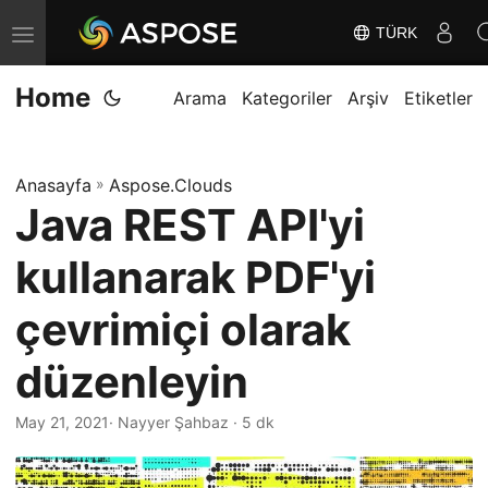
TÜRK
G
e
Home
z
Arama
Kategoriler
Arşiv
Etiketler
i
n
Anasayfa
»
Aspose.Clouds
m
Java REST API'yi
e
y
kullanarak PDF'yi
i
D
çevrimiçi olarak
e
düzenleyin
ğ
i
May 21, 2021
· Nayyer Şahbaz · 5 dk
ş
t