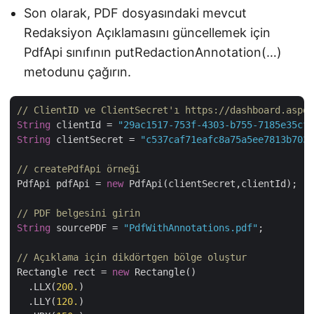
Son olarak, PDF dosyasındaki mevcut
Redaksiyon Açıklamasını güncellemek için
PdfApi sınıfının putRedactionAnnotation(…)
metodunu çağırın.
// ClientID ve ClientSecret'ı https://dashboard.aspos
String
 clientId = 
"29ac1517-753f-4303-b755-7185e35cf9
String
 clientSecret = 
"c537caf71eafc8a75a5ee7813b7032
// createPdfApi örneği
PdfApi pdfApi = 
new
 PdfApi(clientSecret,clientId);

// PDF belgesini girin
String
 sourcePDF = 
"PdfWithAnnotations.pdf"
;	        

// Açıklama için dikdörtgen bölge oluştur  
Rectangle rect = 
new
 Rectangle()

  .LLX(
200.
)

  .LLY(
120.
)
