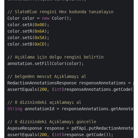
// SlateBlue rengini Hex kodunda tanımlayın
Color color = 
new
 Color();

color.setA(
0x00
);

color.setR(
0x6A
);

color.setG(
0x5A
);

color.setB(
0xCD
);

// Açıklama için dolgu rengini belirtin
annotation.setFillColor(color);

// belgeden mevcut Açıklamayı al
RedactionAnnotationsResponse responseAnnotations = pd
assertEquals(
200
, (
int
)responseAnnotations.getCode())
// 0 dizinindeki açıklamayı al
String
 annotationId = responseAnnotations.getAnnotati
// 0 dizinindeki Açıklamayı güncelle
AsposeResponse response = pdfApi.putRedactionAnnotati
assertEquals(
200
, (
int