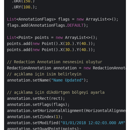
  .URX(
150.
)

  .URY(
100.
);

List
<AnnotationFlags> flags = 
new
 ArrayList<>();

flags.add(AnnotationFlags.
DEFAULT
);

List
<Point> points = 
new
 ArrayList<>();

points.add(
new
 Point().X(
10.
).Y(
40.
));

points.add(
new
 Point().X(
30.
).Y(
40.
));

// Redaction Annotation nesnesini oluştur
RedactionAnnotation annotation = 
new
// açıklama için isim belirleyin
annotation.setName(
"Name Updated"
);

// açıklama için dikdörtgen bölgeyi ayarla
annotation.setRect(rect);

annotation.setFlags(flags);

annotation.setHorizontalAlignment(HorizontalAlignment
annotation.setZindex(
1
);

annotation.setModified(
"01/01/2018 12:02:03.000 AM"
);

annotation.setQuadPoint(points);
