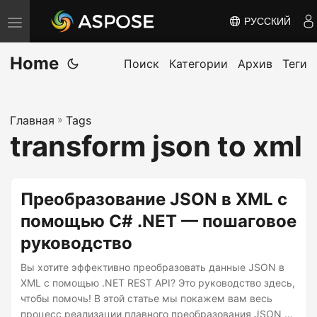
РУССКИЙ
П
е
Home
р
Поиск
Категории
Архив
Теги
е
к
Главная
»
Tags
л
transform json to xml
ю
ч
и
Преобразование JSON в XML с
т
помощью C# .NET — пошаговое
ь
руководство
н
а
Вы хотите эффективно преобразовать данные JSON в
в
XML с помощью .NET REST API? Это руководство здесь,
чтобы помочь! В этой статье мы покажем вам весь
и
процесс реализации плавного преобразования JSON в