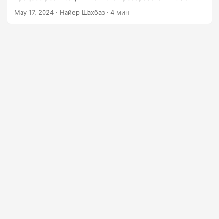
г
XML с использованием .NET REST API.
May 17, 2024
· Найер Шахбаз · 4 мин
а
ц
и
ю