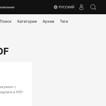
компании
РУССКИЙ
Поиск
Категории
Архив
Теги
DF
окумент с
подписи в PDF-