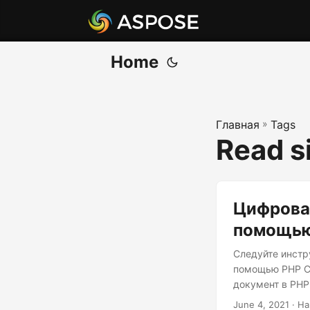
Home
Главная
»
Tags
Read s
Цифрова
помощью
Следуйте инстр
помощью PHP Cl
документ в PHP
June 4, 2021
· На