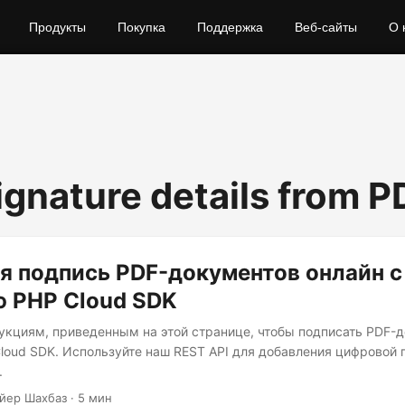
Продукты
Покупка
Поддержка
Веб-сайты
О 
ignature details from P
я подпись PDF-документов онлайн с
 PHP Cloud SDK
укциям, приведенным на этой странице, чтобы подписать PDF-д
oud SDK. Используйте наш REST API для добавления цифровой 
.
йер Шахбаз · 5 мин