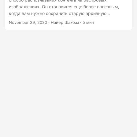
г
изображениях. Он становится еще более полезным,
а
когда вам нужно сохранить старую архивную
ц
литературу в цифровом формате. В этой статье мы
November 29, 2020
· Найер Шахбаз · 5 мин
собираемся выполнить OCR онлайн на различных
и
форматах изображений. Облачный API способен
ю
распознавать английский, французский, немецкий,
итальянский, португальский и испанский языки.