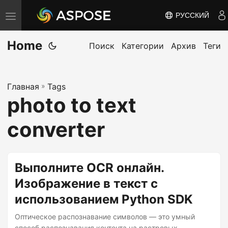
РУССКИЙ
П
е
Home
р
Поиск
Категории
Архив
Теги
е
к
Главная
»
Tags
л
photo to text
ю
ч
converter
и
т
ь
Выполните OCR онлайн.
н
Изображение в текст с
а
использованием Python SDK
в
и
Оптическое распознавание символов — это умный
способ распознавания контента на растровых