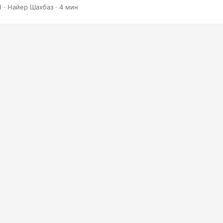
зможностью поиска
1
· Найер Шахбаз · 4 мин