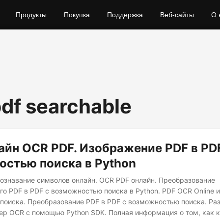
Продукты
Покупка
Поддержка
Веб-сайты
О 
df searchable
йн OCR PDF. Изображение PDF в PD
стью поиска в Python
ознавание символов онлайн. OCR PDF онлайн. Преобразование
го PDF в PDF с возможностью поиска в Python. PDF OCR Online 
поиска. Преобразование PDF в PDF с возможностью поиска. Ра
ер OCR с помощью Python SDK. Полная информация о том, как 