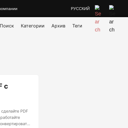
компании
РУССКИЙ
Поиск
Категории
Архив
Теги
F с
и сделайте PDF
зработайте
конвертировать