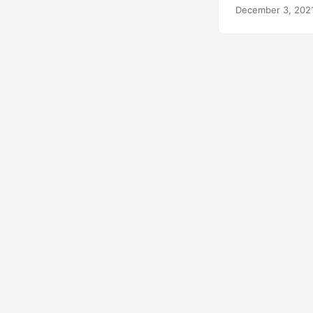
PDF в PDF с во
December 3, 202