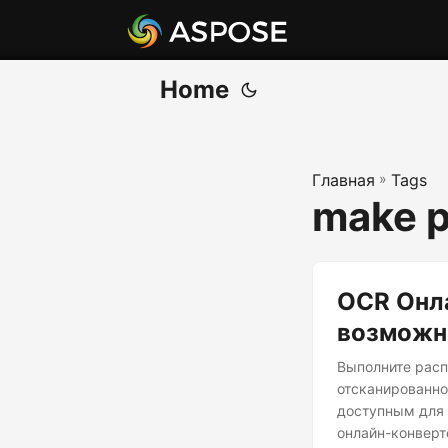
Home
Главная
»
Tags
make p
OCR Онла
возможно
Выполните расп
отсканированно
доступным для 
онлайн-конверт