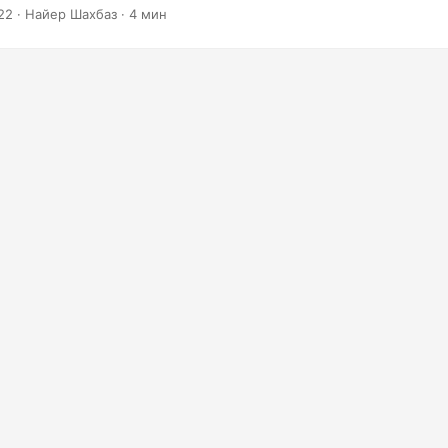
l в документы Word профессионального качества.
22
· Найер Шахбаз · 4 мин