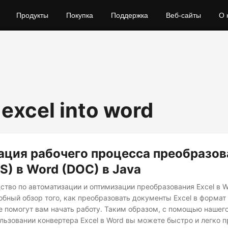
Продукты
Покупка
Поддержка
Веб-сайты
О 
 excel into word
ация рабочего процесса преобразов
LS) в Word (DOC) в Java
ство по автоматизации и оптимизации преобразования Excel в 
обный обзор того, как преобразовать документы Excel в формат
е помогут вам начать работу. Таким образом, с помощью нашег
ользовании конвертера Excel в Word вы можете быстро и легко 