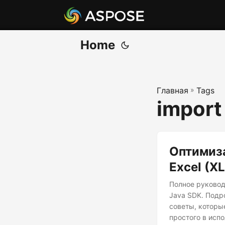
Home
Главная
»
Tags
import
Оптимиз
Excel (X
Полное руковод
Java SDK. Подр
советы, которы
простого в исп