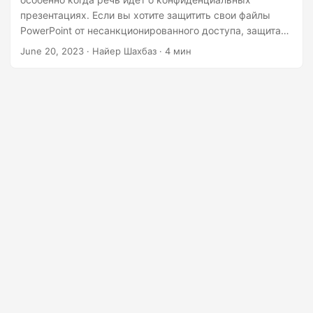
г
презентациях. Если вы хотите защитить свои файлы
а
PowerPoint от несанкционированного доступа, защита
ц
паролем является важным шагом. В этой статье мы
June 20, 2023
· Найер Шахбаз · 4 мин
рассмотрим, как защитить паролем презентации
и
PowerPoint с помощью .NET REST API.
ю