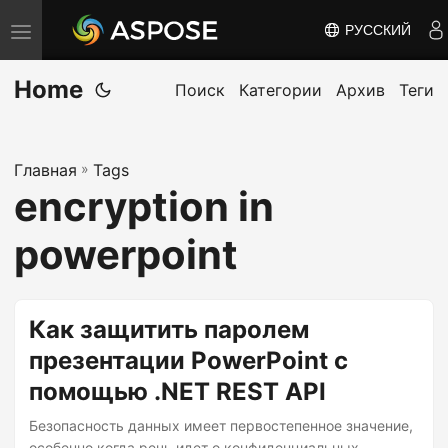
РУССКИЙ
П
е
Home
р
Поиск
Категории
Архив
Теги
е
к
Главная
»
Tags
л
encryption in
ю
ч
powerpoint
и
т
ь
Как защитить паролем
н
презентации PowerPoint с
а
помощью .NET REST API
в
и
Безопасность данных имеет первостепенное значение,
особенно когда речь идет о конфиденциальных