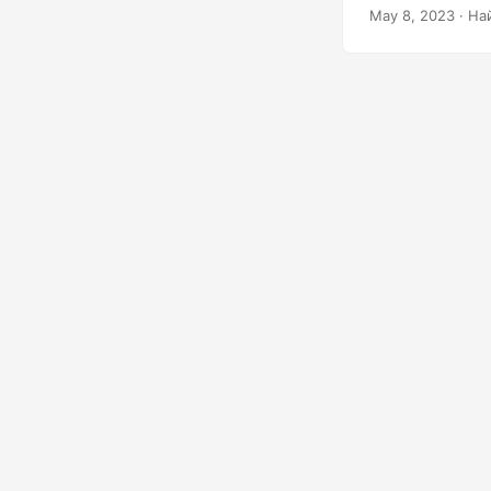
файлов в презе
May 8, 2023
· На
дополнительные