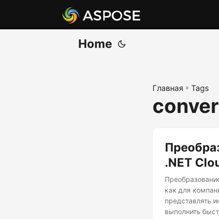
Home
Главная
»
Tags
convert
Преобраз
.NET Clo
Преобразование
как для компани
представлять и
выполнить быст