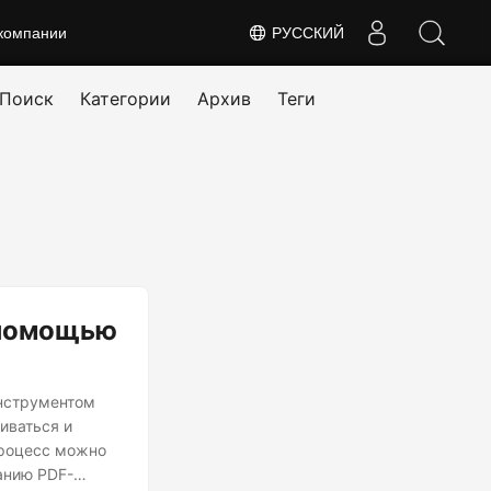
компании
РУССКИЙ
Поиск
Категории
Архив
Теги
 помощью
инструментом
иваться и
процесс можно
анию PDF-