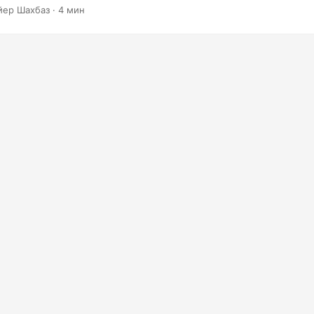
нтации PowerPoint с помощью Aspose.Slides Cloud SDK, а также
йер Шахбаз · 4 мин
 советы и рекомендации по оптимизации ваших преобразовани