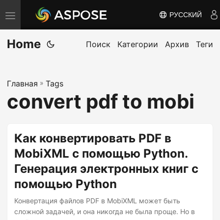
РУССКИЙ
П
е
Home
р
Поиск
Категории
Архив
Теги
е
к
Главная
»
Tags
л
convert pdf to mobi
ю
ч
и
Как конвертировать PDF в
т
MobiXML с помощью Python.
ь
Генерация электронных книг с
н
а
помощью Python
в
Конвертация файлов PDF в MobiXML может быть
и
сложной задачей, и она никогда не была проще. Но в