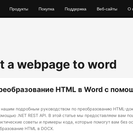
Продукты
Покупка
Поддержка
Веб-сайты
О 
t a webpage to word
реобразование HTML в Word с помо
ь нашим подробным руководством по преобразованию HTML-док
омощью .NET REST API. В этой статье мы предоставляем вам п
актические советы и примеры кода, которые помогут вам без о
бразование HTML в DOCX.