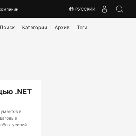
компании
РУССКИЙ
Поиск
Категории
Архив
Теги
щью .NET
ументов в
ошаговые
собых усилий