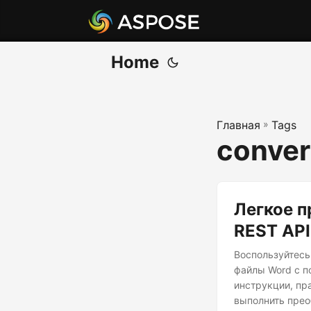
Home
Главная
»
Tags
conver
Легкое п
REST API
Воспользуйтес
файлы Word с п
инструкции, пр
выполнить прео