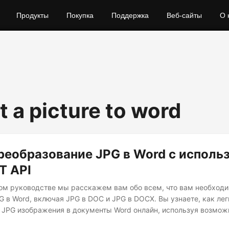
Продукты
Покупка
Поддержка
Веб-сайты
О 
t a picture to word
реобразование JPG в Word с исполь
T API
ом руководстве мы расскажем вам обо всем, что вам необходи
G в Word, включая JPG в DOC и JPG в DOCX. Вы узнаете, как лег
 JPG изображения в документы Word онлайн, используя возмож