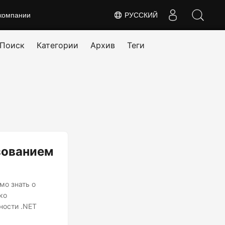
компании
РУССКИЙ
Поиск
Категории
Архив
Теги
зованием
мо знать о
ко
ности .NET