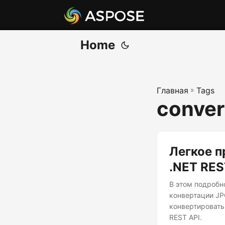
Home
Главная
»
Tags
conver
Легкое п
.NET RES
В этом подробн
конвертации JP
конвертировать
REST API.