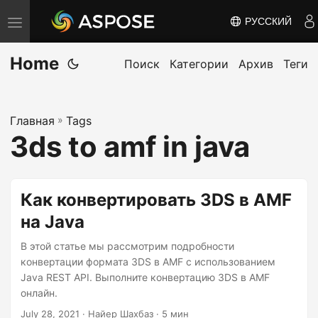
РУССКИЙ
П
е
Home
р
Поиск
Категории
Архив
Теги
е
к
Главная
»
Tags
л
3ds to amf in java
ю
ч
и
Как конвертировать 3DS в AMF
т
на Java
ь
н
В этой статье мы рассмотрим подробности
а
конвертации формата 3DS в AMF с использованием
Java REST API. Выполните конвертацию 3DS в AMF
в
онлайн.
и
July 28, 2021
· Найер Шахбаз · 5 мин