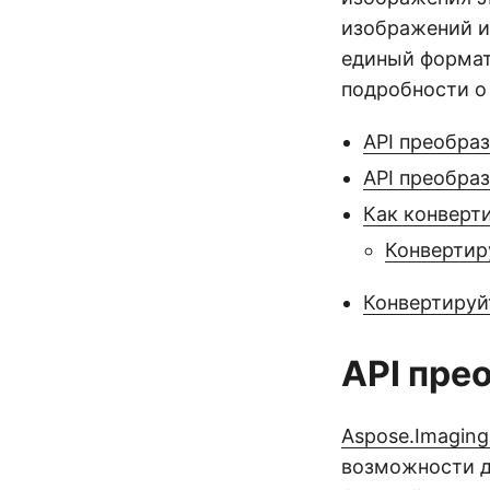
изображений и
единый формат 
подробности о 
API преобра
API преобра
Как конверти
Конвертир
Конвертируй
API пре
Aspose.Imaging
возможности д