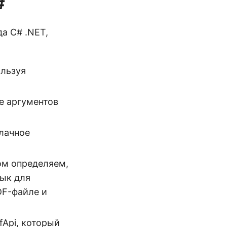
#
а C# .NET,
ользуя
ве аргументов
блачное
ом определяем,
зык для
DF-файле и
fApi, который