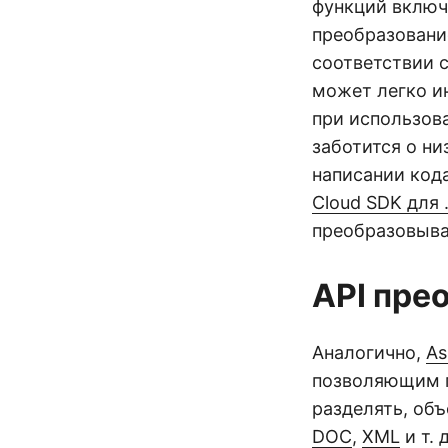
функций включ
преобразовани
соответствии с
может легко и
при использов
заботится о ни
написании код
Cloud SDK для 
преобразовыва
API пре
Аналогично,
As
позволяющим п
разделять, об
DOC
,
XML
и т. 