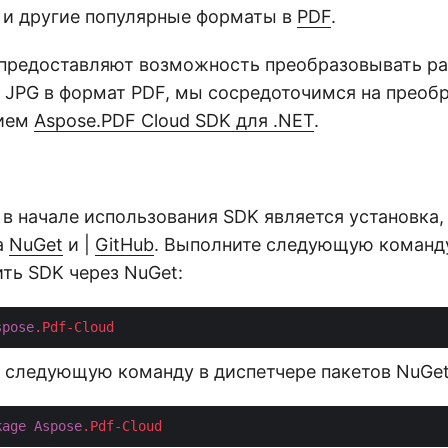
и другие популярные форматы в
PDF
.
I предоставляют возможность преобразовывать р
 JPG в формат PDF, мы сосредоточимся на преобр
нием
Aspose.PDF Cloud SDK для .NET
.
в начале использования SDK является установка, 
а
NuGet
и |
GitHub
. Выполните следующую команду
ть SDK через NuGet:
spose
.Pdf-Cloud
 следующую команду в диспетчере пакетов NuGet
kage
Aspose
.Pdf-Cloud