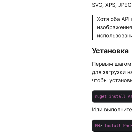
SVG
,
XPS
,
JPEG
Хотя оба AP
изображения
использова
Установка
Первым шагом 
для загрузки н
чтобы установи
nuget
install
A
Или выполните
PM
> 
Install-Pac