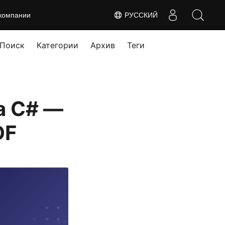
компании
РУССКИЙ
Поиск
Категории
Архив
Теги
а C# —
DF