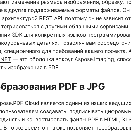
ают изменение размера изображения, обрезку, п
е в другие
поддерживаемые форматы файлов
. Он
 архитектурой REST API, поэтому он не зависит о
нтегрироваться с другими облачными сервисами. 
ании SDK для конкретных языков программирован
зкоуровневых деталях, позволяя вам сосредоточи
а, специфичного для требований вашего проекта.
.NET
— это оболочка вокруг Aspose.Imaging, спос
ть изображения в PDF.
образования PDF в JPG
pose.PDF Cloud
является одним из наших ведущих
ользователям создавать, подписывать цифровы
ъединять и конвертировать файлы PDF в
HTML
,
XL
д. В то же время он также позволяет преобразов