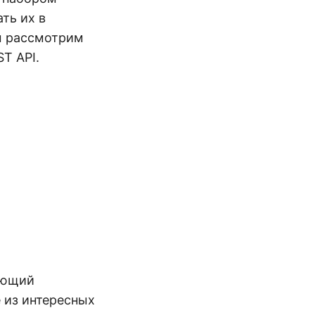
ть их в
мы рассмотрим
T API.
ающий
 из интересных