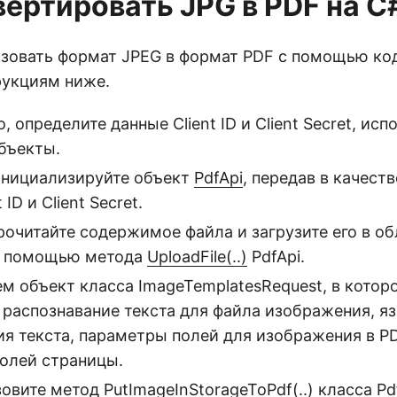
вертировать JPG в PDF на C
зовать формат JPEG в формат PDF с помощью код
рукциям ниже.
, определите данные Client ID и Client Secret, исп
бъекты.
инициализируйте объект
PdfApi
, передав в качест
 ID и Client Secret.
рочитайте содержимое файла и загрузите его в о
с помощью метода
UploadFile(..)
PdfApi.
ем объект класса ImageTemplatesRequest, в котор
 распознавание текста для файла изображения, я
ия текста, параметры полей для изображения в P
олей страницы.
зовите метод
PutImageInStorageToPdf(..)
класса Pd