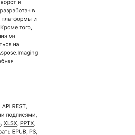
оворот и
 разработан в
т платформы и
Кроме того,
ия он
ться на
Aspose.Imaging
обная
 API REST,
ми подписями,
S
,
XLSX
,
PPTX
,
ывать
EPUB
,
PS
,