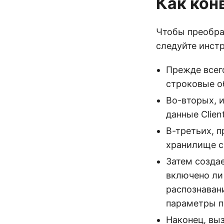
Как кон
Чтобы преобра
следуйте инст
Прежде всего
строковые о
Во-вторых, 
данные Client
В-третьих, п
хранилище 
Затем созда
включено ли
распознаван
параметры п
Наконец, вы