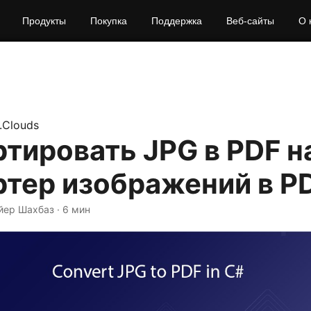
Продукты
Покупка
Поддержка
Веб-сайты
О 
.Clouds
тировать JPG в PDF н
ртер изображений в P
йер Шахбаз · 6 мин