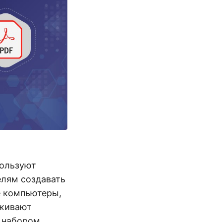
пользуют
елям создавать
е компьютеры,
рживают
м набором