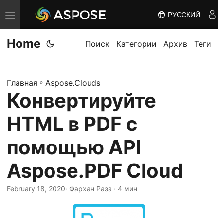
РУССКИЙ
П
е
Home
р
Поиск
Категории
Архив
Теги
е
к
Главная
»
Aspose.Clouds
л
Конвертируйте
ю
ч
HTML в PDF с
и
т
помощью API
ь
Aspose.PDF Cloud
н
а
February 18, 2020
· Фархан Раза · 4 мин
в
и