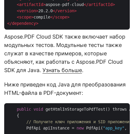
<
artifactId
>
aspose-pdf-cloud
</
artifactId
>
<
version
>
20.2.0
</
version
>
<
scope
>
compile
</
scope
>
</
dependency
>
Aspose.PDF Cloud SDK также включает набор
модульных тестов. Модульные тесты также
служат в качестве примеров, которые
объясняют, как работать с Aspose.PDF Cloud
SDK для Java.
Узнать больше
.
Ниже приведен код Java для преобразования
HTML-файла в PDF-документ:
public
void
 getHtmlInStorageToPdfTest() throws Ap
    {

// Получите ключ приложения и SID приложения 
	PdfApi apiInstance = 
new
 PdfApi(
"app_key"
, 
"a