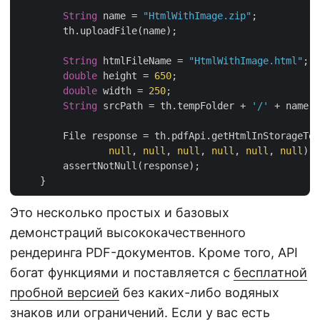
String
 name = 
"HtmlWithImage.zip"
;

        th.uploadFile(name);

String
 htmlFileName = 
"HtmlWithImage.html"
;

double
 height = 
650
;

double
 width = 
250
;

String
 srcPath = th.tempFolder + 
'/'
 + name;

        File response = th.pdfApi.getHtmlInStorageToP
null
, 
null
, 
null
, 
null
, 
null
, 
null
);

        assertNotNull(response);

Это несколько простых и базовых
демонстраций высококачественного
рендеринга PDF-документов. Кроме того, API
богат функциями и поставляется с
бесплатной
пробной версией
без каких-либо водяных
знаков или ограничений. Если у вас есть