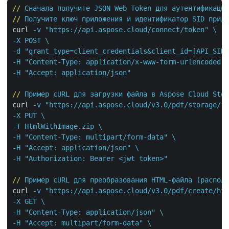
//
Сначала получите JSON Web Token для аутентификации
//
Получите ключ приложения и идентификатор SID прило
curl
-v "https://api.aspose.cloud/connect/token" \

-X POST \

-d "grant_type=client_credentials&client_id=[API_SID]
-H "Content-Type: application/x-www-form-urlencoded" 
-H "Accept: application/json"
//
Пример cURL для загрузки файла в Aspose Cloud Stor
curl
-v "https://api.aspose.cloud/v3.0/pdf/storage/fi
-X PUT \

-T HtmlWithImage.zip \

-H "Content-Type: multipart/form-data" \

-H "Accept: application/json" \

-H "Authorization: Bearer <jwt token>"
//
Пример cURL для преобразования HTML-файла (располо
curl
-v "https://api.aspose.cloud/v3.0/pdf/create/htm
-X GET \

-H "Content-Type: application/json" \

-H "Accept: multipart/form-data" \
