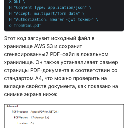
-X GET \

-H "Content-Type: application/json" \

-H "Accept: multipart/form-data" \

-H "Authorization: Bearer <jwt token>" \

-o fromHtml.pdf
Этот код загрузит исходный файл в
хранилище AWS S3 и сохранит
сгенерированный PDF-файл в локальном
хранилище. Он также устанавливает размер
страницы PDF-документа в соответствии со
стандартом A4, что можно проверить на
вкладке свойств документа, как показано на
снимке экрана ниже: