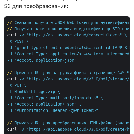
S3 для преобразования:
//
Сначала получите JSON Web Token для аутентификации
//
Получите ключ приложения и идентификатор SID прило
curl
-v "https://api.aspose.cloud/connect/token" \

-X POST \

-d "grant_type=client_credentials&client_id=[APP_SID]
-H "Content-Type: application/x-www-form-urlencoded" 
-H "Accept: application/json"
//
Пример cURL для загрузки файла в хранилище AWS S3
curl
-v "https://api.aspose.cloud/v3.0/pdf/storage/fi
-X PUT \

-T HtmlWithImage.zip \

-H "Content-Type: multipart/form-data" \

-H "Accept: application/json" \

-H "Authorization: Bearer <jwt token>"
//
Пример cURL для преобразования HTML-файла (располо
curl
-v "https://api.aspose.cloud/v3.0/pdf/create/htm