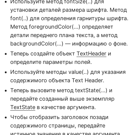
Используйте метод fontSize(..) для
установки деталей размера шрифта. Метод
font(..) для определения гарнитуры шрифта.
Метод foregroundColor(…) определяет
детали переднего плана текста, а метод
backgroundColor(…) — информацию о фоне.
Теперь создайте объект
TextHeader
и
определите параметры полей.
Используйте методы value(..) для указания
содержимого объекта Text Header.
Теперь вызовите метод textState(…) и
передайте созданный выше экземпляр
TextState
в качестве аргумента.
Чтобы отобразить заголовок позади
содержимого страницы, передайте
истинное значение в качестве аргумента