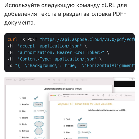
Используйте следующую команду cURL для
добавления текста в раздел заголовка PDF-
документа.
curl
 -X POST 
"https://api.aspose.cloud/v3.0/pdf/PdfWi
-H  
"accept: application/json"
 \

-H  
"authorization: Bearer <JWT Token>"
 \

-H  
"Content-Type: application/json"
 \

-d 
"{  \"Background\": true,  \"HorizontalAlignment\"