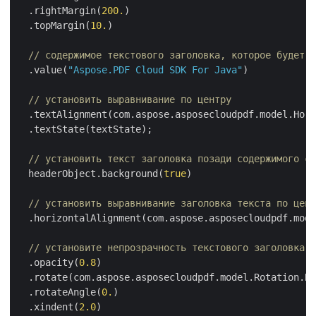
  .rightMargin(
200.
)

  .topMargin(
10.
)

// содержимое текстового заголовка, которое будет о
  .value(
"Aspose.PDF Cloud SDK For Java"
)

// установить выравнивание по центру
  .textAlignment(com.aspose.asposecloudpdf.model.Hori
  .textState(textState);

// установить текст заголовка позади содержимого ст
  headerObject.background(
true
)

// установить выравнивание заголовка текста по цент
  .horizontalAlignment(com.aspose.asposecloudpdf.mode
// установите непрозрачность текстового заголовка н
  .opacity(
0.8
)

  .rotate(com.aspose.asposecloudpdf.model.Rotation.NO
  .rotateAngle(
0.
)

  .xindent(
2.0
)
