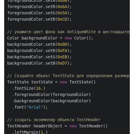
foregroundColor.setA(
0x00
);

foregroundColor.setR(
0x6A
);

foregroundColor.setG(
0x5A
);

foregroundColor.setB(
0xCD
);

// укажите цвет фона как AntiqueWhite в шестнадцатери
Color backgroundColor = 
new
 Color();

backgroundColor.setA(
0x00
);

backgroundColor.setR(
0xFA
);

backgroundColor.setG(
0xEB
);

backgroundColor.setB(
0xD7
);

// Создайте объект TextState для определения размера 
TextState textState = 
new
 TextState()

  .fontSize(
16.
)

  .foregroundColor(foregroundColor)

  .backgroundColor(backgroundColor)

  .font(
"Arial"
);

// создать экземпляр объекта TextHeader
TextHeader headerObject = 
new
 TextHeader()    

  .leftMargin(
1.
)
