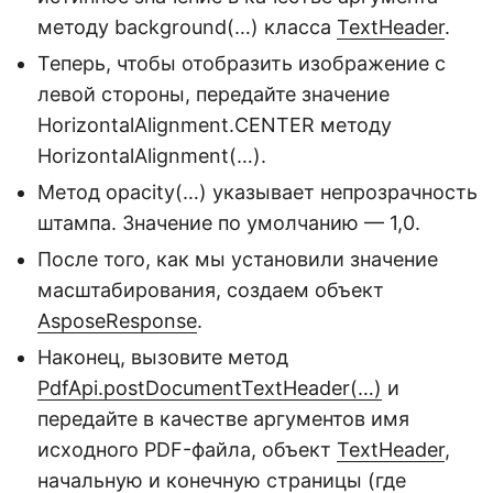
методу background(…) класса
TextHeader
.
Теперь, чтобы отобразить изображение с
левой стороны, передайте значение
HorizontalAlignment.CENTER методу
HorizontalAlignment(…).
Метод opacity(…) указывает непрозрачность
штампа. Значение по умолчанию — 1,0.
После того, как мы установили значение
масштабирования, создаем объект
AsposeResponse
.
Наконец, вызовите метод
PdfApi
.postDocumentTextHeader(…)
и
передайте в качестве аргументов имя
исходного PDF-файла, объект
TextHeader
,
начальную и конечную страницы (где