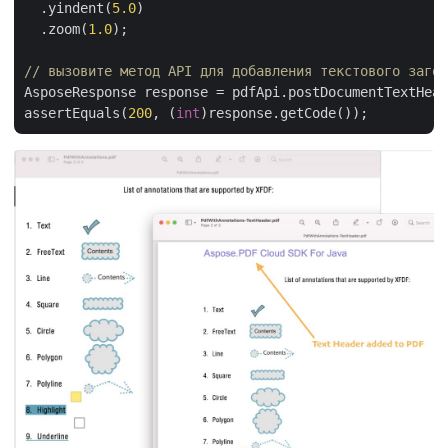
  .yindent(
5.0
)

  .zoom(
1.0
);

// вызовите метод API для добавления текстового загол
AsposeResponse response = pdfApi.postDocumentTextHead
assertEquals(
200
, (
int