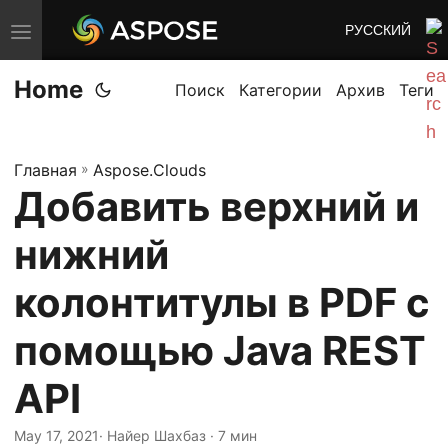
РУССКИЙ
П
е
Home
р
Поиск
Категории
Архив
Теги
е
к
Главная
»
Aspose.Clouds
л
Добавить верхний и
ю
ч
нижний
и
т
колонтитулы в PDF с
ь
помощью Java REST
н
а
API
в
и
May 17, 2021
· Найер Шахбаз · 7 мин