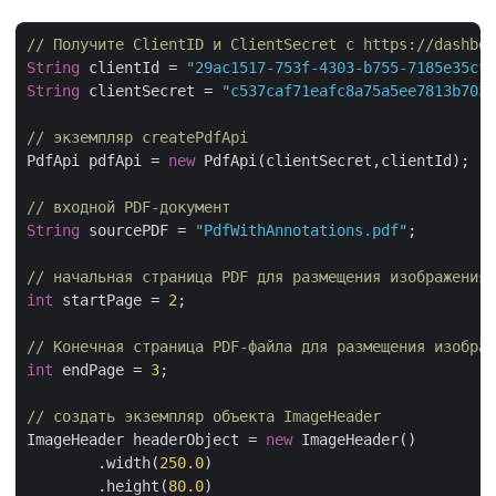
// Получите ClientID и ClientSecret с https://dashboa
String
 clientId = 
"29ac1517-753f-4303-b755-7185e35cf9
String
 clientSecret = 
"c537caf71eafc8a75a5ee7813b7032
// экземпляр createPdfApi
PdfApi pdfApi = 
new
 PdfApi(clientSecret,clientId);

// входной PDF-документ
String
 sourcePDF = 
"PdfWithAnnotations.pdf"
;

// начальная страница PDF для размещения изображения 
int
 startPage = 
2
;

// Конечная страница PDF-файла для размещения изображ
int
 endPage = 
3
;

// создать экземпляр объекта ImageHeader
ImageHeader headerObject = 
new
 ImageHeader()

	.width(
250.0
)

	.height(
80.0
)
