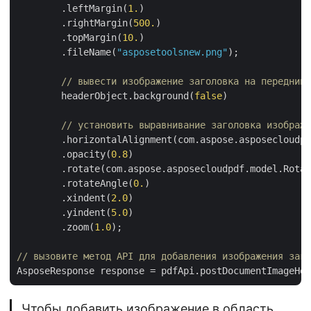
	.leftMargin(
1.
)

	.rightMargin(
500.
)

	.topMargin(
10.
)

	.fileName(
"asposetoolsnew.png"
);

// вывести изображение заголовка на передний 
	headerObject.background(
false
)

// установить выравнивание заголовка изображе
	.horizontalAlignment(com.aspose.asposecloudpdf.model.HorizontalAlignment.LEFT)

	.opacity(
0.8
)

	.rotate(com.aspose.asposecloudpdf.model.Rotation.NONE)

	.rotateAngle(
0.
)

	.xindent(
2.0
)

	.yindent(
5.0
)

	.zoom(
1.0
);

// вызовите метод API для добавления изображения заго
AsposeResponse response = pdfApi.postDocumentImageHea
Чтобы добавить изображение в область