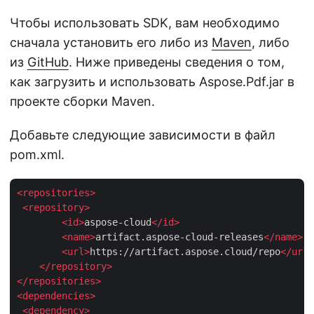
Чтобы использовать SDK, вам необходимо
сначала установить его либо из
Maven
, либо
из
GitHub
. Ниже приведены сведения о том,
как загрузить и использовать Aspose.Pdf.jar в
проекте сборки Maven.
Добавьте следующие зависимости в файл
pom.xml.
<
repositories
>
<
repository
>
<
id
>
aspose-cloud
</
id
>
<
name
>
artifact.aspose-cloud-releases
</
name
>
<
url
>
https://artifact.aspose.cloud/repo
</
url
>
</
repository
>
</
repositories
>
<
dependencies
>
<
dependency
>