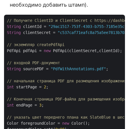
необходимо добавить штамп).
// Получите ClientID и ClientSecret с https://dashboa
String
 clientId = 
"29ac1517-753f-4303-b755-7185e35cf9
String
 clientSecret = 
"c537caf71eafc8a75a5ee7813b7032
// экземпляр createPdfApi
PdfApi pdfApi = 
new
 PdfApi(clientSecret,clientId);

// входной PDF-документ
String
 sourcePDF = 
"PdfWithAnnotations.pdf"
;

// начальная страница PDF для размещения изображения 
int
 startPage = 
2
;

// Конечная страница PDF-файла для размещения изображ
int
 endPage = 
3
;

// указать цвет переднего плана как SlateBlue в шестн
Color foregroundColor = 
new
 Color();
