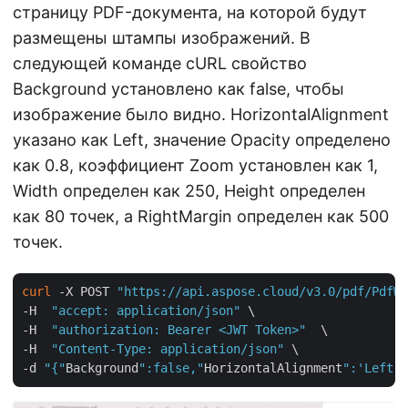
страницу PDF-документа, на которой будут
размещены штампы изображений. В
следующей команде cURL свойство
Background установлено как false, чтобы
изображение было видно. HorizontalAlignment
указано как Left, значение Opacity определено
как 0.8, коэффициент Zoom установлен как 1,
Width определен как 250, Height определен
как 80 точек, а RightMargin определен как 500
точек.
curl
 -X POST 
"https://api.aspose.cloud/v3.0/pdf/PdfWi
-H  
"accept: application/json"
 \

-H  
"authorization: Bearer <JWT Token>"
  \

-H  
"Content-Type: application/json"
 \

-d 
"{"
Background
":false,"
HorizontalAlignment
":'Left',