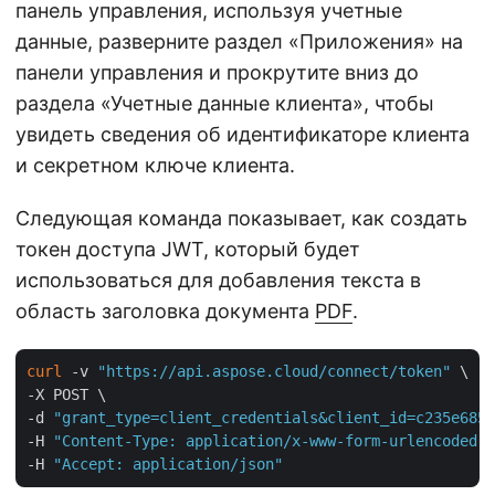
панель управления, используя учетные
данные, разверните раздел «Приложения» на
панели управления и прокрутите вниз до
раздела «Учетные данные клиента», чтобы
увидеть сведения об идентификаторе клиента
и секретном ключе клиента.
Следующая команда показывает, как создать
токен доступа JWT, который будет
использоваться для добавления текста в
область заголовка документа
PDF
.
curl
 -v 
"https://api.aspose.cloud/connect/token"
 \

-X POST \

-d 
"grant_type=client_credentials&client_id=c235e685-
-H 
"Content-Type: application/x-www-form-urlencoded"
 
-H 
"Accept: application/json"