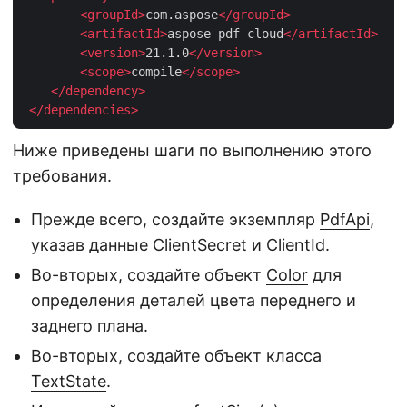
<
groupId
>
com.aspose
</
groupId
>
<
artifactId
>
aspose-pdf-cloud
</
artifactId
>
<
version
>
21.1.0
</
version
>
<
scope
>
compile
</
scope
>
</
dependency
>
</
dependencies
>
Ниже приведены шаги по выполнению этого
требования.
Прежде всего, создайте экземпляр
PdfApi
,
указав данные ClientSecret и ClientId.
Во-вторых, создайте объект
Color
для
определения деталей цвета переднего и
заднего плана.
Во-вторых, создайте объект класса
TextState
.