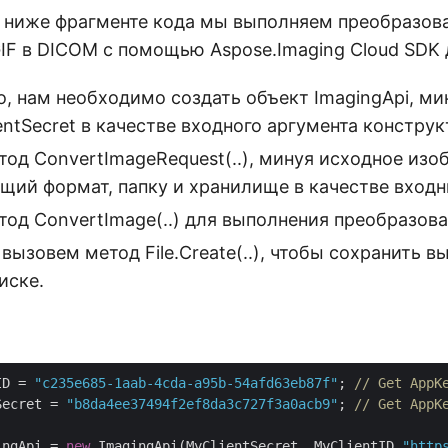
 ниже фрагменте кода мы выполняем преобразов
IF в DICOM с помощью Aspose.Imaging Cloud SDK 
о, нам необходимо создать объект ImagingApi, ми
lientSecret в качестве входного аргумента конструк
тод ConvertImageRequest(..), минуя исходное изо
щий формат, папку и хранилище в качестве входн
тод ConvertImage(..) для выполнения преобразова
вызовем метод File.Create(..), чтобы сохранить в
иске.
ID = 
"c235e685-1aab-4cda-a95b-54afd63eb87f"
; 
// Get AppK
Secret = 
"b8da4ee37494f2ef8da3c727f3a0acb9"
; 
// Get AppK
ingApi = 
new
 ImagingApi(MyClientSecret, MyClientID,
"http