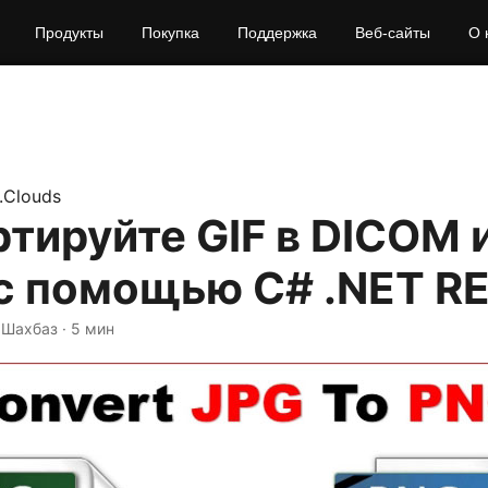
Продукты
Покупка
Поддержка
Веб-сайты
О 
.Clouds
тируйте GIF в DICOM 
с помощью C# .NET RE
 Шахбаз · 5 мин