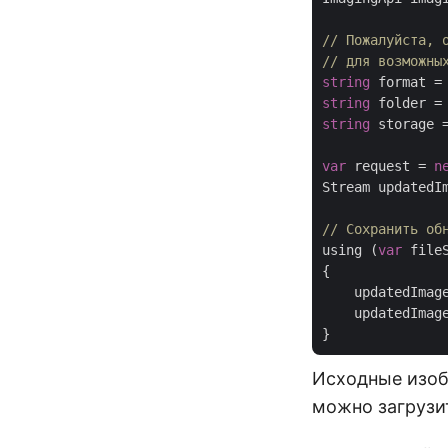
// Пожалуйста, 
// для возможны
string
 format =
string
 folder =
string
 storage 
var
 request = 
n
Stream updatedIm
// Сохранить об
using (
var
 file
{

    updatedImag
    updatedImage
Исходные изоб
можно загрузит