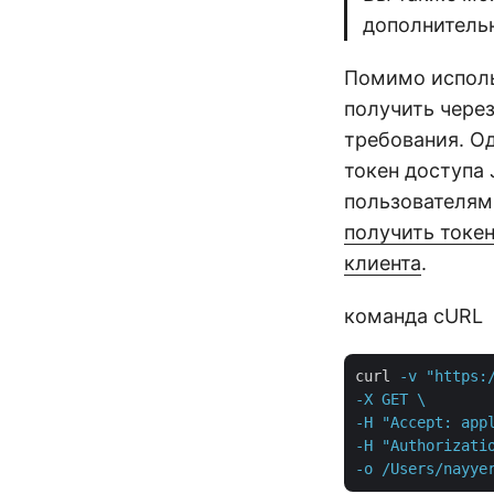
дополнитель
Помимо исполь
получить чере
требования. Од
токен доступа
пользователям
получить токе
клиента
.
команда cURL
curl
-v "https:
-X GET \

-H "Accept: appl
-H "Authorizatio
-o /Users/nayye