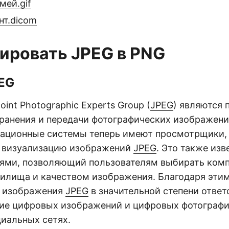
мей.gif
нт.dicom
ировать JPEG в PNG
EG
int Photographic Experts Group (
JPEG
) являются
ранения и передачи фотографических изображений
рационные системы теперь имеют просмотрщики,
 визуализацию изображений
JPEG
. Это также из
рями, позволяющий пользователям выбирать ко
илища и качеством изображения. Благодаря эти
 изображения
JPEG
в значительной степени ответ
ие цифровых изображений и цифровых фотографий
циальных сетях.