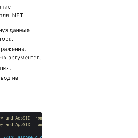
ание
для .NET.
нуя данные
тора.
бражение,
ых аргументов.
ния.
ывод на
ey and AppSID from https://dashboard.aspose.cloud/
ey and AppSID from https://dashboard.aspose.cloud/
s://api.aspose.cloud"
);
