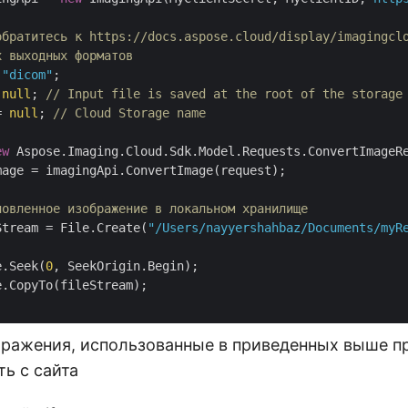
обратитесь к https://docs.aspose.cloud/display/imagingcl
х выходных форматов
 
"dicom"
 
null
; 
// Input file is saved at the root of the storage
= 
null
; 
// Cloud Storage name
ew
 Aspose.Imaging.Cloud.Sdk.Model.Requests.ConvertImageR
age = imagingApi.ConvertImage(request);

новленное изображение в локальном хранилище
Stream = File.Create(
"/Users/nayyershahbaz/Documents/myR
e.Seek(
0
, SeekOrigin.Begin);

.CopyTo(fileStream);

ражения, использованные в приведенных выше п
ь с сайта