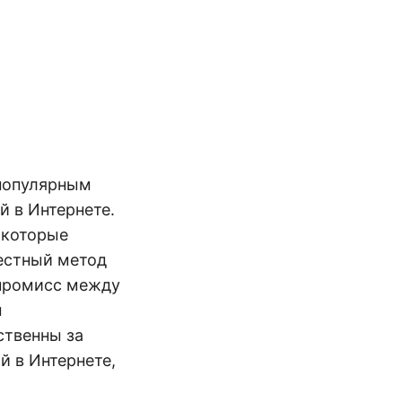
 популярным
 в Интернете.
 которые
вестный метод
мпромисс между
м
ственны за
 в Интернете,