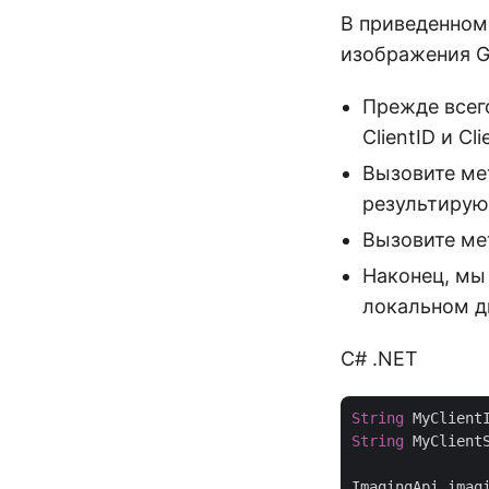
В приведенном
изображения G
Прежде всег
ClientID и C
Вызовите ме
результирую
Вызовите ме
Наконец, мы 
локальном д
C# .NET
String
 MyClient
String
 MyClient
ImagingApi imag