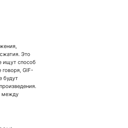
ажения,
сжатия. Это
е ищут способ
говоря, GIF-
е будут
произведения.
и между