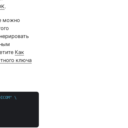
DK
.
же можно
того
енерировать
нным
сетите
Как
етного ключа
ICOM" \
