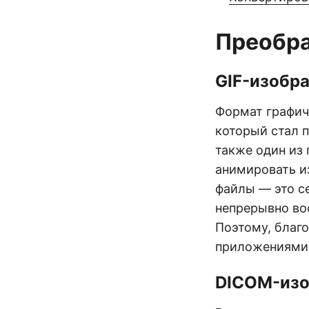
Преобра
GIF-изобр
Формат графич
который стал 
также один из
анимировать и
файлы — это с
непрерывно во
Поэтому, благ
приложениями
DICOM-из