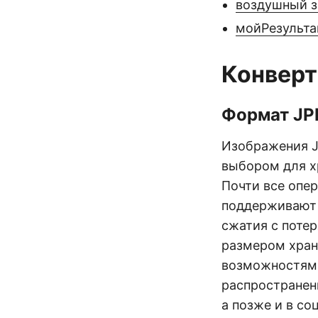
воздушный з
мойРезульта
Конверт
Формат JP
Изображения Jo
выбором для х
Почти все опе
поддерживают
сжатия с поте
размером хран
возможностям
распространен
а позже и в со