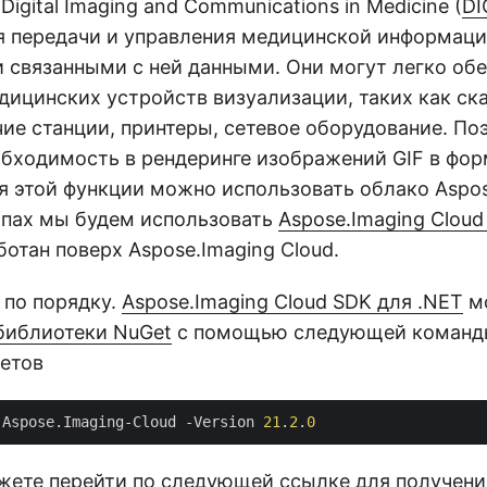
Digital Imaging and Communications in Medicine (
D
я передачи и управления медицинской информаци
и связанными с ней данными. Они могут легко об
дицинских устройств визуализации, таких как ск
чие станции, принтеры, сетевое оборудование. П
обходимость в рендеринге изображений GIF в фор
я этой функции можно использовать облако Aspos
пах мы будем использовать
Aspose.Imaging Cloud
отан поверх Aspose.Imaging Cloud.
 по порядку.
Aspose.Imaging Cloud SDK для .NET
м
библиотеки NuGet
с помощью следующей команды
етов
 Aspose.Imaging-Cloud -Version 
21
.
2
.
0
жете перейти по следующей ссылке для получени