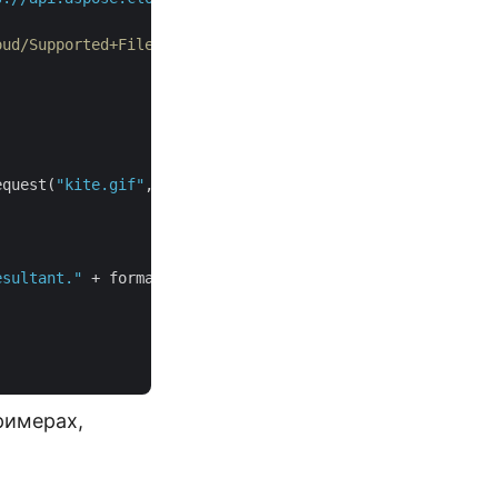
oud/Supported+File+Formats
equest(
"kite.gif"
, format, folder, storage);

esultant."
 + format))

римерах,