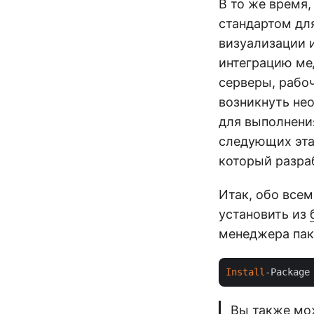
В то же время, 
стандартом дл
визуализации 
интеграцию ме
серверы, рабо
возникнуть не
для выполнени
следующих эта
который разраб
Итак, обо всем
установить из
менеджера пак
Install
-Package
Вы также мо