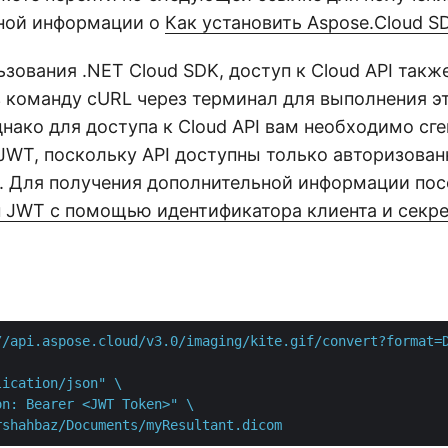
ной информации о
Как установить Aspose.Cloud S
зования .NET Cloud SDK, доступ к Cloud API так
з команду cURL через терминал для выполнения э
нако для доступа к Cloud API вам необходимо сг
 JWT, поскольку API доступны только авторизова
. Для получения дополнительной информации по
н JWT с помощью идентификатора клиента и секр
//api.aspose.cloud/v3.0/imaging/kite.gif/convert?format=D
ication/json" \

n: Bearer <JWT Token>" \

rshahbaz/Documents/myResultant.dicom