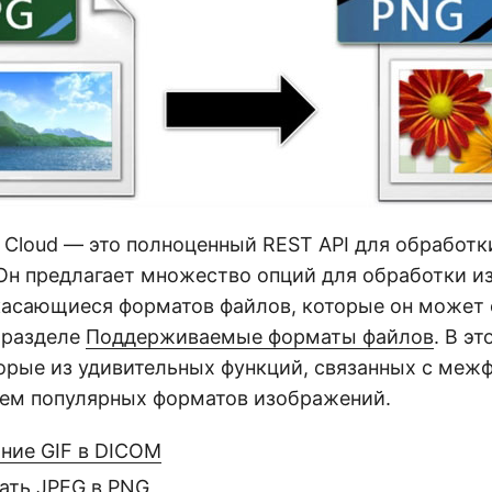
g Cloud — это полноценный REST API для обработ
Он предлагает множество опций для обработки и
касающиеся форматов файлов, которые он может 
 разделе
Поддерживаемые форматы файлов
. В э
орые из удивительных функций, связанных с ме
ем популярных форматов изображений.
ние GIF в DICOM
ать JPEG в PNG