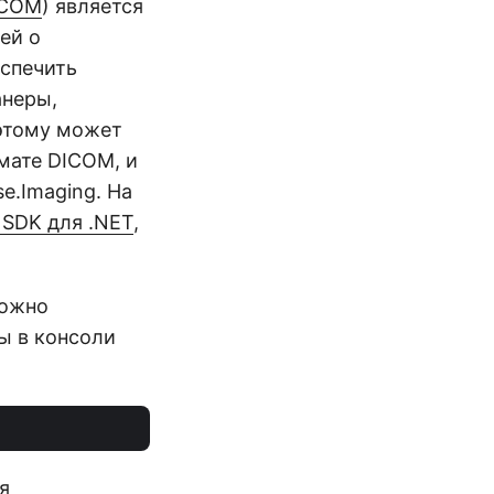
ICOM
) является
ей о
еспечить
анеры,
оэтому может
мате DICOM, и
e.Imaging. На
 SDK для .NET
,
ожно
 в консоли
я