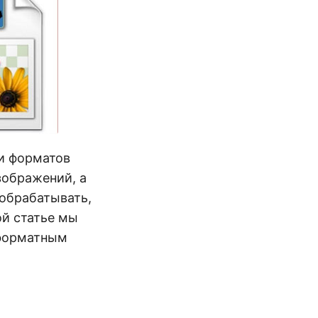
ки форматов
зображений, а
обрабатывать,
той статье мы
жформатным