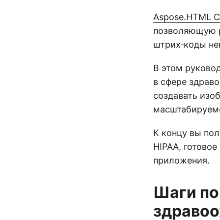
Aspose.HTML Cl
позволяющую р
штрих‑коды не
В этом руково
в сфере здрав
создавать изо
масштабируемо
К концу вы по
HIPAA, готово
приложения.
Шаги по
здравоо