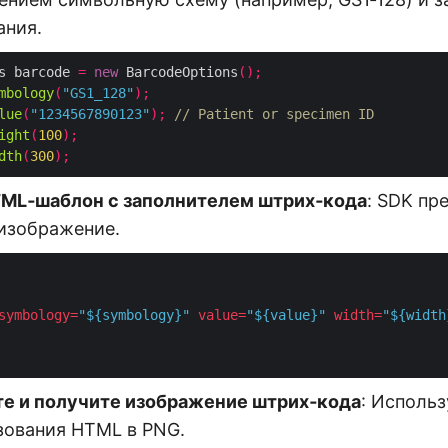
ания.
s barcode 
=
new
 BarcodeOptions
();
mbology
(
"GS1_128"
);
lue
(
"1234567890123"
);
// Patient or specimen ID
ight
(
100
);
dth
(
300
);
ML‑шаблон с заполнителем штрих‑кода
: SDK пр
изображение.
symbology
=
"${symbology}"
value
=
"${value}"
width
=
"${width
е и получите изображение штрих‑кода
: Исполь
зования HTML в PNG.