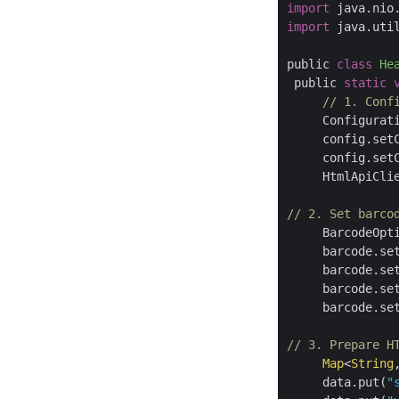
import
import
 java.util
public 
class
He
 public 
static
// 1. Conf
     Configurat
     config.set
     config.set
     HtmlApiCli
// 2. Set barco
     BarcodeOpt
     barcode.se
     barcode.se
     barcode.se
     barcode.se
// 3. Prepare H
Map
<
String
     data.put(
"