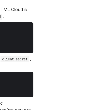
HTML Cloud в
.
d
,
client_secret
 с
адайте данные