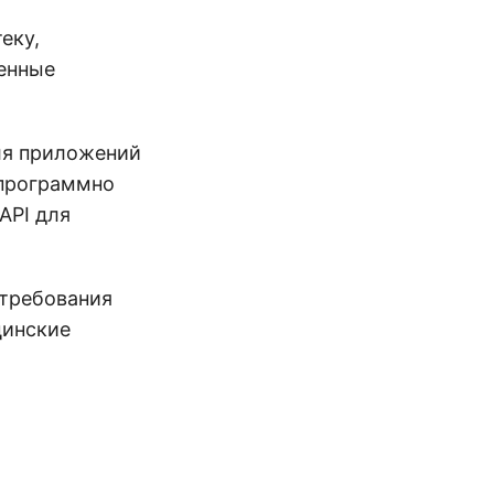
еку,
енные
для приложений
 программно
API для
 требования
цинские