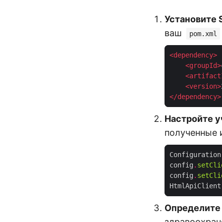
Установите 
ваш
pom.xml
<
dependency
>
<
groupId
>
<
artifact
<
version
>
</
dependency
>
Настройте у
полученные и
Configuration
config
.
setCli
config
.
setCli
HtmlApiClient
Определите
здравоохран