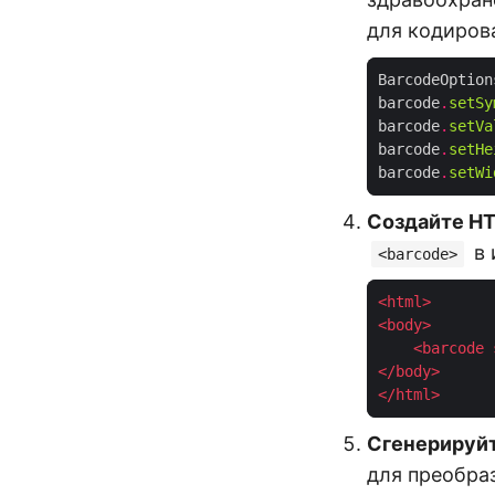
для кодиров
BarcodeOption
barcode
.
setSy
barcode
.
setVa
barcode
.
setHe
barcode
.
setWi
Создайте HT
в 
<barcode>
<
html
>
<
body
>
<
barcode
</
body
>
</
html
>
Сгенерируйт
для преобра