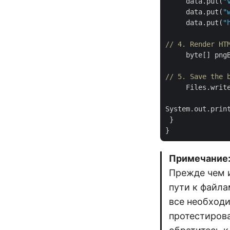
     data.put(
"
     data.put(
"
     data.put(
"
// 4. Render HT
     byte[] png
// 5. Save the 
     Files.writ
System.out.prin
 }

Примечание
Прежде чем и
пути к файла
все необход
протестирова