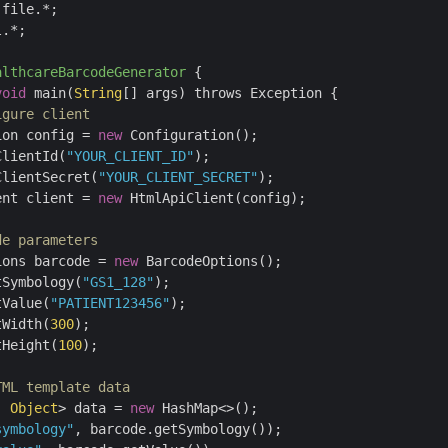
.*;

althcareBarcodeGenerator
{

void
 main(
String
[] args) throws Exception {

igure client
ion config = 
new
 Configuration();

ClientId(
"YOUR_CLIENT_ID"
);

ClientSecret(
"YOUR_CLIENT_SECRET"
);

ent client = 
new
 HtmlApiClient(config);

de parameters
ions barcode = 
new
 BarcodeOptions();

tSymbology(
"GS1_128"
);

tValue(
"PATIENT123456"
);

tWidth(
300
);

tHeight(
100
);

TML template data
, 
Object
> data = 
new
 HashMap<>();

symbology"
, barcode.getSymbology());
