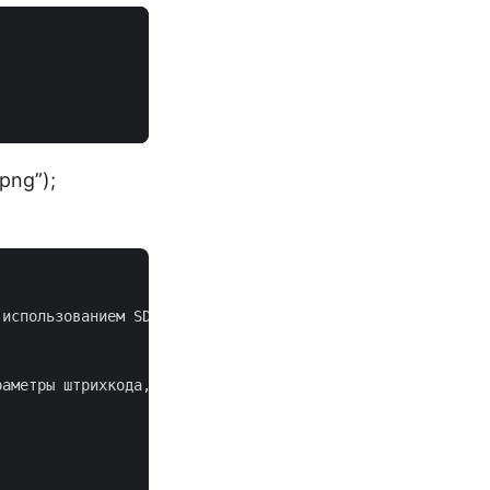
png”);
использованием SDK и предоставляют вам повторно использу
раметры штрихкода, рендерит HTML и сохраняет файл [PNG](