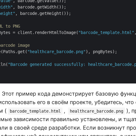
value"
, barcode.getValue());

width"
, barcode.getWidth());

height"
, barcode.getHeight());

ML to PNG
Bytes = client.renderHtmlToImage(
"barcode_template.html"
barcode image
e(Paths.get(
"healthcare_barcode.png"
), pngBytes);

tln(
"Barcode generated successfully: healthcare_barcode.
:
Этот пример кода демонстрирует базовую функц
спользовать его в своём проекте, убедитесь, что
м (
,
), 
barcode_template.html
healthcare_barcode.png
имые зависимости правильно установлены, и тща
ли в своей среде разработки. Если возникнут пр