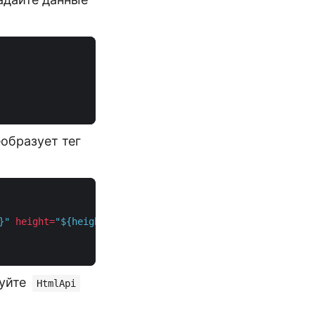
еобразует тег
}"
height
=
"${height}"
>
</
barcode
>
зуйте
HtmlApi