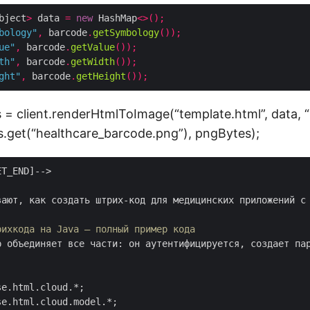
bject
>
 data 
=
new
 HashMap
<>();
bology"
,
 barcode
.
getSymbology
());
ue"
,
 barcode
.
getValue
());
th"
,
 barcode
.
getWidth
());
ght"
,
 barcode
.
getHeight
());
 = client.renderHtmlToImage(“template.html”, data, “
hs.get(“healthcare_barcode.png”), pngBytes);
T_END]-->

вают, как создать штрих‑код для медицинских приложений с 
рихкода на Java — полный пример кода
р объединяет все части: он аутентифицируется, создает па