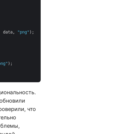
, data, 
"png"
);

png"
);

иональность.
 обновили
проверили, что
тельно
облемы,