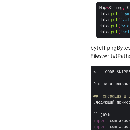
Map
<
String
,
 O
data
.
put
(
"sym
data
.
put
(
"val
data
.
put
(
"wid
data
.
put
(
"hei
byte[] pngBytes
Files.write(Pat
<!--[CODE_SNIPPE
Эти шаги показы
## Генерация шт
Следующий приме
```
import
import