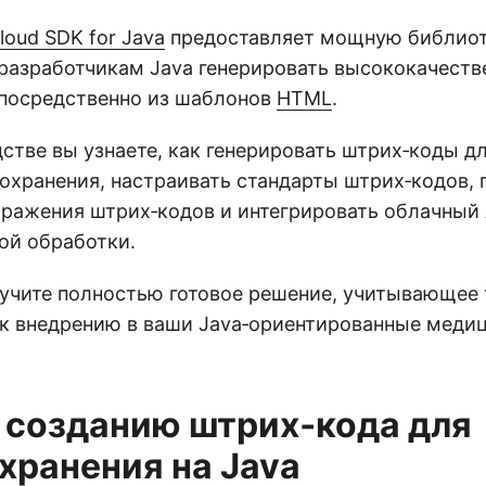
oud SDK for Java
предоставляет мощную библиот
азработчикам Java генерировать высококачеств
посредственно из шаблонов
HTML
.
дстве вы узнаете, как генерировать штрих‑коды 
оохранения, настраивать стандарты штрих‑кодов,
бражения штрих‑кодов и интегрировать облачный 
й обработки.
лучите полностью готовое решение, учитывающее
е к внедрению в ваши Java‑ориентированные меди
 созданию штрих‑кода для
хранения на Java