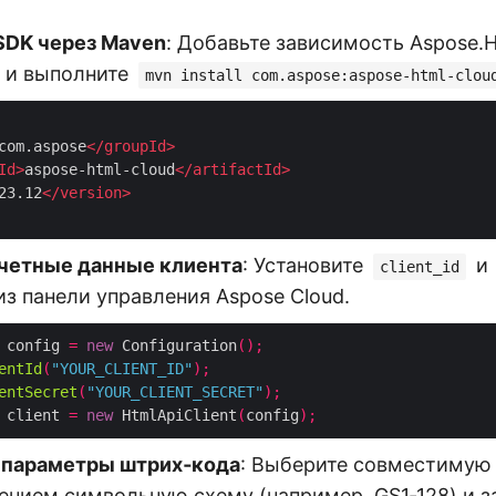
SDK через Maven
: Добавьте зависимость Aspose.
и выполните
mvn install com.aspose:aspose-html-clou
com.aspose
</
groupId
>
Id
>
aspose-html-cloud
</
artifactId
>
23.12
</
version
>
четные данные клиента
: Установите
и
client_id
з панели управления Aspose Cloud.
 config 
=
new
 Configuration
();
entId
(
"YOUR_CLIENT_ID"
);
entSecret
(
"YOUR_CLIENT_SECRET"
);
 client 
=
new
 HtmlApiClient
(
config
);
 параметры штрих‑кода
: Выберите совместимую
ением символьную схему (например, GS1‑128) и з