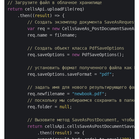
// Загрузите файл в облачное хранилище
return
 cellsApi.uploadFile(req)

    .then(
(
result
) =>
 {

// Создать экземпляр документа SaveAsRequest
var
 req = 
new
 CellsSaveAs_PostDocumentSaveAsR
        req.name = filename;

// Создать объект класса PdfSaveOptions
        req.saveOptions = 
new
 PdfSaveOptions();

// установить формат полученного файла как PD
        req.saveOptions.saveFormat = 
"pdf"
;

// задать имя для нового результирующего файл
        req.newfilename = 
"newbook.pdf"
;

// поскольку мы собираемся сохранить в папке 
        req.folder = 
null
;

// Вызовите метод SaveAsPostDocument, чтобы и
return
 cellsApi.cellsSaveAsPostDocumentSaveAs
            .then(
(
result
) =>
 {
