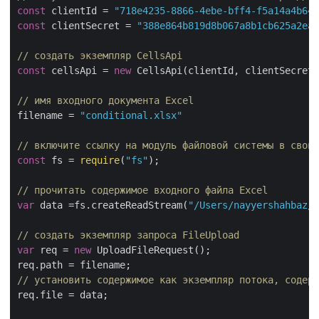
const
 clientId = 
"718e4235-8866-4ebe-bff4-f5a14a4b646
const
 clientSecret = 
"388e864b819d8b067a8b1cb625a2ea8
// создать экземпляр CellsApi
const
 cellsApi = 
new
 CellsApi(clientId, clientSecret)
// имя входного документа Excel
filename = 
"conditional.xlsx"
// включите ссылку на модуль файловой системы в свой 
const
 fs = 
require
(
"fs"
);

// прочитать содержимое входного файла Excel
var
 data =fs.createReadStream(
"/Users/nayyershahbaz/D
// создать экземпляр запроса FileUpload
var
 req = 
new
 UploadFileRequest();

// установить содержимое как экземпляр потока, содерж
req.file = data;
