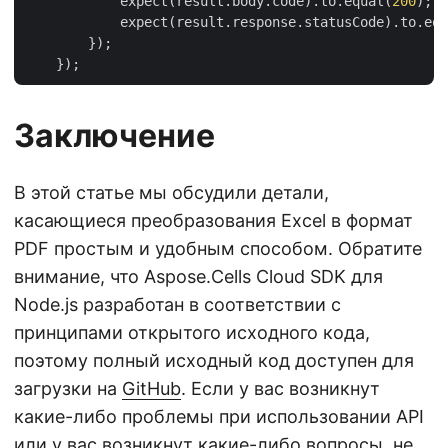
            expect(result.body.code).to.equal(
200
);

            expect(result.response.statusCode).to.equ
        });

Заключение
В этой статье мы обсудили детали,
касающиеся преобразования Excel в формат
PDF простым и удобным способом. Обратите
внимание, что Aspose.Cells Cloud SDK для
Node.js разработан в соответствии с
принципами открытого исходного кода,
поэтому полный исходный код доступен для
загрузки на
GitHub
. Если у вас возникнут
какие-либо проблемы при использовании API
или у вас возникнут какие-либо вопросы, не