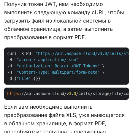
Получив токен JWT, нам необходимо
выполнить следующую команду cURL, чтобы
загрузить файл из локальной системы в
облачное хранилище, а затем выполнить
преобразование в формат PDF.
curl -X PUT 
"https://api.aspose.cloud/v3.0/cells/stor
-H  
"accept: application/json"
-H  
"authorization: Bearer <JWT Token>"
 \

-H  
"Content-Type: multipart/form-data"
 \

-d {
"File"
https
://api.aspose.cloud/v
3
.
0
Если вам необходимо выполнить
преобразование файла XLS, уже имеющегося
в облачном хранилище, в формат PDF,
попробуйте использовать следующую