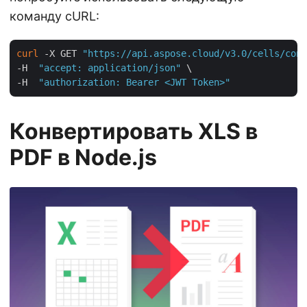
команду cURL:
curl
 -X GET 
"https://api.aspose.cloud/v3.0/cells/cond
-H  
"accept: application/json"
 \

-H  
"authorization: Bearer <JWT Token>"
Конвертировать XLS в
PDF в Node.js