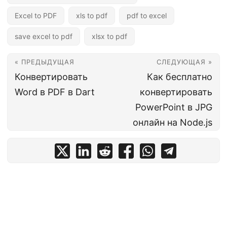
Excel to PDF
xls to pdf
pdf to excel
save excel to pdf
xlsx to pdf
« ПРЕДЫДУЩАЯ
СЛЕДУЮЩАЯ »
Конвертировать
Как бесплатно
Word в PDF в Dart
конвертировать
PowerPoint в JPG
онлайн на Node.js