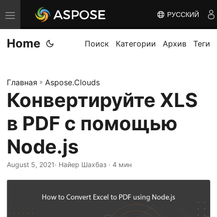
РУССКИЙ
П
е
Home
р
Поиск
Категории
Архив
Теги
е
к
Главная
»
Aspose.Clouds
л
Конвертируйте XLS
ю
ч
в PDF с помощью
и
т
Node.js
ь
August 5, 2021
· Найер Шахбаз · 4 мин
н
а
в
и