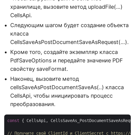
хранилище, вызовите метод uploadFile(…)
CellsApi.
Следующим шагом будет создание объекта
класса
CellsSaveAsPostDocumentSaveAsRequest(…).
Кроме того, создайте экземпляр класса
PdfSaveOptions и передайте значение PDF
свойству saveFormat.
Наконец, вызовите метод
cellsSaveAsPostDocumentSaveAs(..) класса
CellsApi, чтобы инициировать процесс
преобразования.
const
 { CellsApi, CellsSaveAs_PostDocumentSaveAsReque
// Получите свой ClientId и ClientSecret с https://da