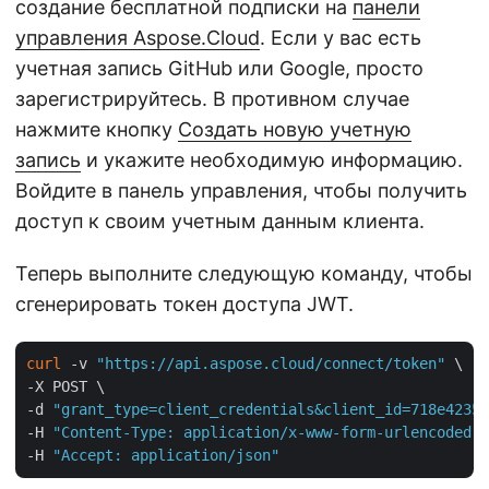
создание бесплатной подписки на
панели
управления Aspose.Cloud
. Если у вас есть
учетная запись GitHub или Google, просто
зарегистрируйтесь. В противном случае
нажмите кнопку
Создать новую учетную
запись
и укажите необходимую информацию.
Войдите в панель управления, чтобы получить
доступ к своим учетным данным клиента.
Теперь выполните следующую команду, чтобы
сгенерировать токен доступа JWT.
curl
 -v 
"https://api.aspose.cloud/connect/token"
 \

-X POST \

-d 
"grant_type=client_credentials&client_id=718e4235-
-H 
"Content-Type: application/x-www-form-urlencoded"
 
-H 
"Accept: application/json"