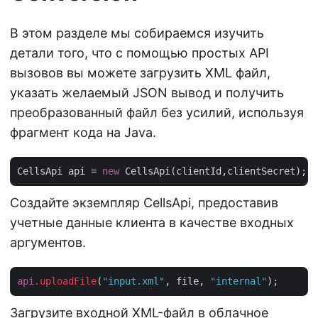
В этом разделе мы собираемся изучить
детали того, что с помощью простых API
вызовов вы можете загрузить XML файл,
указать желаемый JSON вывод и получить
преобразованный файл без усилий, используя
фрагмент кода на Java.
CellsApi api = 
new
Создайте экземпляр CellsApi, предоставив
учетные данные клиента в качестве входных
аргументов.
api
.uploadFile
(
"input.xml"
, file, 
"internal"
Загрузите входной XML-файл в облачное