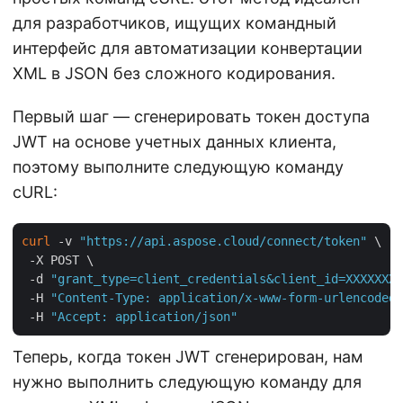
для разработчиков, ищущих командный
интерфейс для автоматизации конвертации
XML в JSON без сложного кодирования.
Первый шаг — сгенерировать токен доступа
JWT на основе учетных данных клиента,
поэтому выполните следующую команду
cURL:
curl
 -v 
"https://api.aspose.cloud/connect/token"
 \

 -X POST \

 -d 
"grant_type=client_credentials&client_id=XXXXXXX-
 -H 
"Content-Type: application/x-www-form-urlencoded"
 -H 
"Accept: application/json"
Теперь, когда токен JWT сгенерирован, нам
нужно выполнить следующую команду для