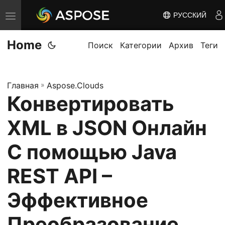
РУССКИЙ
П
е
Home
р
Поиск
Категории
Архив
Теги
е
к
Главная
»
Aspose.Clouds
л
Конвертировать
ю
ч
XML в JSON Онлайн
и
т
С помощью Java
ь
REST API –
н
а
Эффективное
в
и
Преобразование