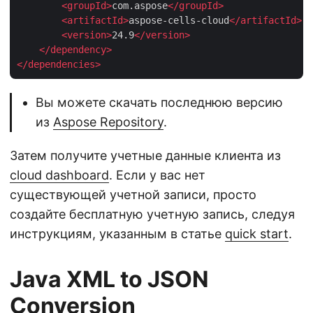
<
groupId
>
com.aspose
</
groupId
>
<
artifactId
>
aspose-cells-cloud
</
artifactId
>
<
version
>
24.9
</
version
>
</
dependency
>
</
dependencies
>
Вы можете скачать последнюю версию
из
Aspose Repository
.
Затем получите учетные данные клиента из
cloud dashboard
. Если у вас нет
существующей учетной записи, просто
создайте бесплатную учетную запись, следуя
инструкциям, указанным в статье
quick start
.
Java XML to JSON
Conversion