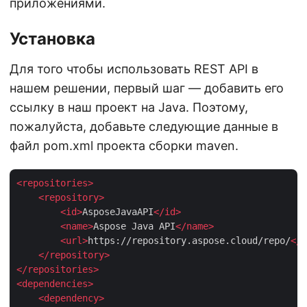
приложениями.
Установка
Для того чтобы использовать REST API в
нашем решении, первый шаг — добавить его
ссылку в наш проект на Java. Поэтому,
пожалуйста, добавьте следующие данные в
файл pom.xml проекта сборки maven.
<
repositories
>
<
repository
>
<
id
>
AsposeJavaAPI
</
id
>
<
name
>
Aspose Java API
</
name
>
<
url
>
https://repository.aspose.cloud/repo/
</
u
</
repository
>
</
repositories
>
<
dependencies
>
<
dependency
>