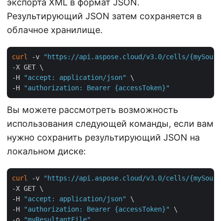
экспорта XML в формат JSON.
Результирующий JSON затем сохраняется в
облачное хранилище.
curl
 -v 
"https://api.aspose.cloud/v3.0/cells/{mySourc
-X GET \

-H 
"accept: application/json"
 \

-H 
"authorization: Bearer {accessToken}"
Вы можете рассмотреть возможность
использования следующей команды, если вам
нужно сохранить результирующий JSON на
локальном диске:
curl
 -v 
"https://api.aspose.cloud/v3.0/cells/{mySourc
-X GET \

-H 
"accept: application/json"
 \

-H 
"authorization: Bearer {accessToken}"
 \

-o 
"myResultantFile"