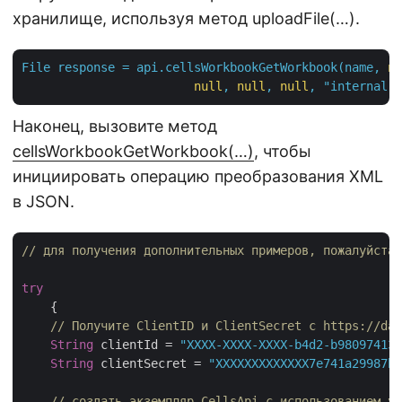
хранилище, используя метод uploadFile(…).
File
response
=
api.cellsWorkbookGetWorkbook(name,
nu
null
,
null
,
null
,
"internal"
,
Наконец, вызовите метод
cellsWorkbookGetWorkbook(…)
, чтобы
инициировать операцию преобразования XML
в JSON.
// для получения дополнительных примеров, пожалуйста,
try
    {

// Получите ClientID и ClientSecret с https://das
String
 clientId = 
"XXXX-XXXX-XXXX-b4d2-b980974137
String
 clientSecret = 
"XXXXXXXXXXXXX7e741a29987bb
// создать экземпляр CellsApi с использованием уч