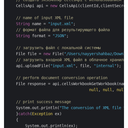
    CellsApi api = 
new
 CellsApi(clientId,clientSecret
// name of input XML file
String
 name = 
"input.xml"
;

// формат файла для результирующего файла
String
 format = 
"JSON"
;

// загрузить файл с локальной системы
    File file = 
new
 File(
"/Users/nayyershahbaz/Downlo
// загрузить входной XML файл в облачное хранилищ
    api.uploadFile(
"input.xml"
, file, 
"internal"
);

// perform document conversion operation
    File response = api.cellsWorkbookGetWorkbook(name
null
, 
null
, 
null
,
// print success message
    System.out.println(
"The conversion of XML file to
    }
catch
(
Exception
 ex)

    {

        System.out.println(ex);
