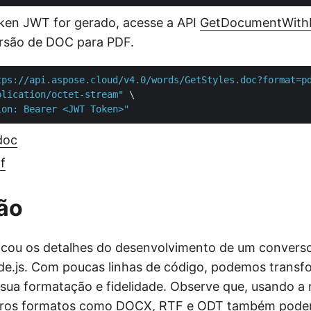
ken JWT for gerado, acesse a API
GetDocumentWith
ersão de DOC para PDF.
tps://api.aspose.cloud/v4.0/words/GetStyles.doc?format=p
plication/octet-stream"
 \

ion: Bearer <JWT Token>"
doc
f
ão
licou os detalhes do desenvolvimento de um convers
e.js. Com poucas linhas de código, podemos trans
sua formatação e fidelidade. Observe que, usando 
tros formatos como
DOCX
,
RTF
e
ODT
também pode