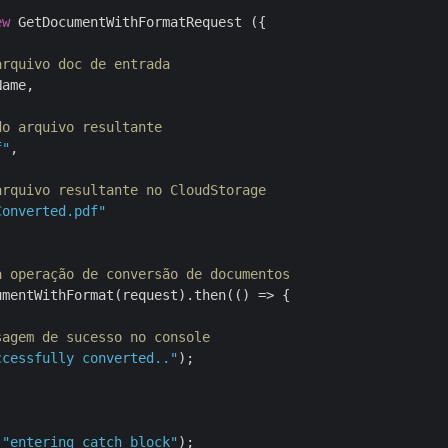
ew
 GetDocumentWithFormatRequest ({

arquivo doc de entrada
ame, 

do arquivo resultante
f"
,

arquivo resultante no CloudStorage
Converted.pdf"
a operação de conversão de documentos
umentWithFormat(request).then(
() =>
 {

sagem de sucesso no console
ccessfully converted.."
);

(
"entering catch block"
);
