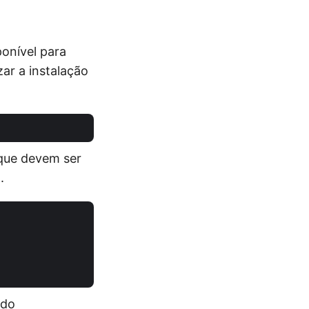
ponível para
ar a instalação
que devem ser
.
ndo