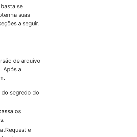
 basta se
btenha suas
seções a seguir.
ersão de arquivo
. Após a
m.
e do segredo do
passa os
s.
matRequest e