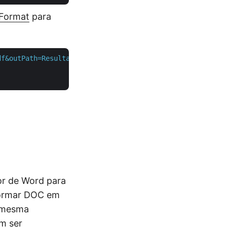
Format
para
df&outPath=Resultant.pdf"
 \

or de Word para
formar DOC em
a mesma
m ser