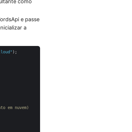
sultante como
ordsApi e passe
cializar a
cloud"
);

nto em nuvem)