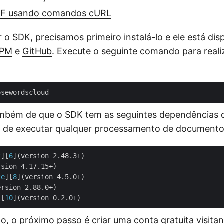
DF usando comandos cURL
 o SDK, precisamos primeiro instalá-lo e ele está dis
PM
e
GitHub
. Execute o seguinte comando para realiz
também de que o SDK tem as seguintes dependências 
es de executar qualquer processamento de documento
t
][
6
](version 2.48.3+)

sion 4.17.15+)

te
][
8
](version 4.5.0+)

ersion 2.88.0+)

][
10
ão, o próximo passo é criar uma conta gratuita visita