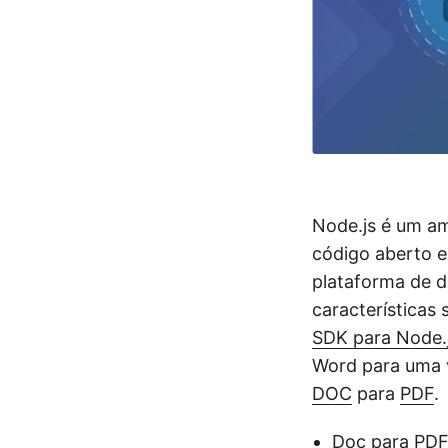
Node.js é um am
código aberto e
plataforma de d
características
SDK para Node.j
Word para uma v
DOC
para
PDF
.
Doc para PDF