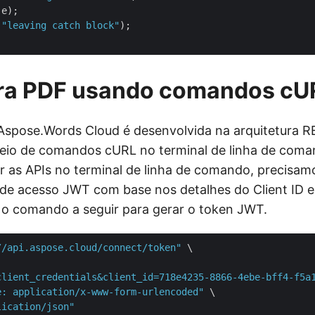
e);

(
"leaving catch block"
);

ra PDF usando comandos cU
Aspose.Words Cloud é desenvolvida na arquitetura 
eio de comandos cURL no terminal de linha de coma
r as APIs no terminal de linha de comando, precisam
de acesso JWT com base nos detalhes do Client ID e
 o comando a seguir para gerar o token JWT.
//api.aspose.cloud/connect/token"
 \

client_credentials&client_id=718e4235-8866-4ebe-bff4-f5a
e: application/x-www-form-urlencoded"
 \

lication/json"