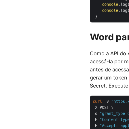
console
.log(
console
.log
Word pa
Como a API do 
acessá-la por m
antes de acessa
gerar um token 
Secret. Execute
curl
 -v 
"https:
-X POST \

-d 
"grant_type=
-H 
"Content-Typ
-H 
"Accept: app