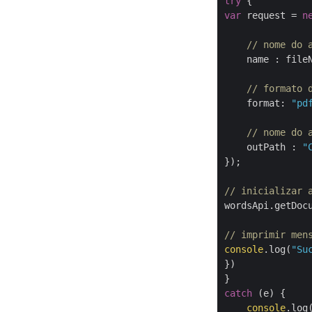
try
var
 request = 
n
// nome do 
name
 : fileN
// formato 
format
: 
"pd
// nome do 
outPath
 : 
"
});

// inicializar 
wordsApi.getDoc
// imprimir men
console
.log(
"Su
})

catch
 (e) {

console
.log