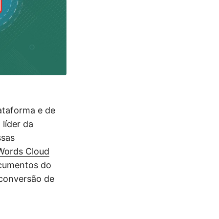
ataforma e de
líder da
ssas
Words Cloud
ocumentos do
 conversão de