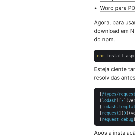
Word para P
Agora, para usar
download em
N
do npm.
npm
Esteja ciente 
resolvidas ant
 [
@types/reques
 [
lodash
][
7
](ver
 [
lodash.templa
 [
request
][
9
](v
 [
request-debug
Após a instalaç