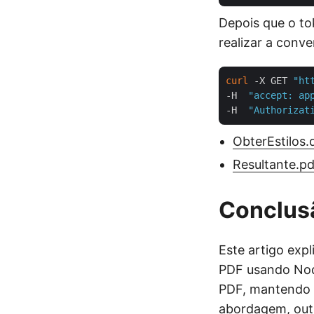
Depois que o to
realizar a conv
curl
 -X GET 
"ht
-H  
"accept: ap
-H  
"Authorizat
ObterEstilos.
Resultante.pd
Conclus
Este artigo exp
PDF usando Nod
PDF, mantendo 
abordagem, ou