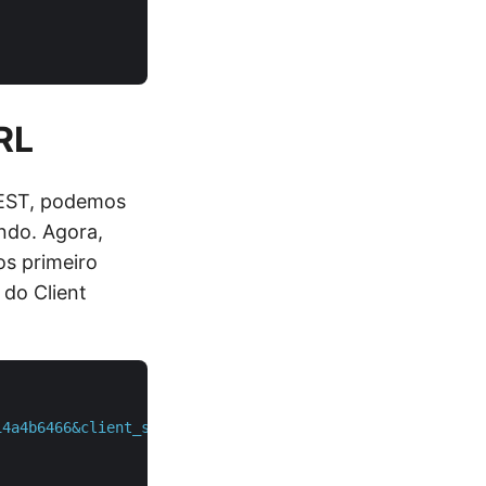
RL
REST, podemos
ndo. Agora,
os primeiro
 do Client
14a4b6466&client_secret=388e864b819d8b067a8b1cb625a2ea8e