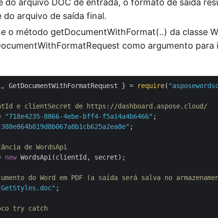
e do arquivo DOC de entrada, o formato de saída re
do arquivo de saída final.
me o método getDocumentWithFormat(..) da classe W
DocumentWithFormatRequest como argumento para ini
i, GetDocumentWithFormatRequest } = 
require
(
"asposewords
ntId e clientSecret de https://dashboard.aspose.cloud/
= 
"718e4235-8866-4ebe-bff4-f5a14a4b6466"
"388e864b819d8b067a8b1cb625a2ea8e"
;

tância de WordsApi
= 
new
 WordsApi(clientId, secret);

cumento do Word em PDF (a saída será salva no armazename
"GetStyles.doc"
;

oco try catch