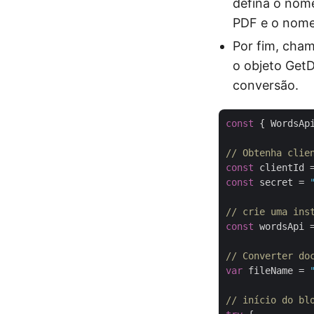
defina o nom
PDF e o nome 
Por fim, cha
o objeto Get
conversão.
const
 { WordsAp
// Obtenha clie
const
 clientId 
const
 secret = 
// crie uma ins
const
 wordsApi 
// Converter do
var
 fileName = 
// início do bl