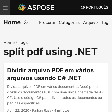
PORTUGUÊS
A
l
Home
t
Procurar
Categorias
Arquivo
Tag
e
r
Home
»
Tags
n
split pdf using .NET
a
r
n
Dividir arquivo PDF em vários
a
arquivos usando C# .NET
v
e
Divida arquivos PDF em vários documentos. Você pode
g
dividir os documentos PDF com uma única chamada de API
C#. Use o código C# para dividir todos os documentos ou
a
páginas específicas.
ç
April 22, 2020
· Farhan Raza · 4 minutos