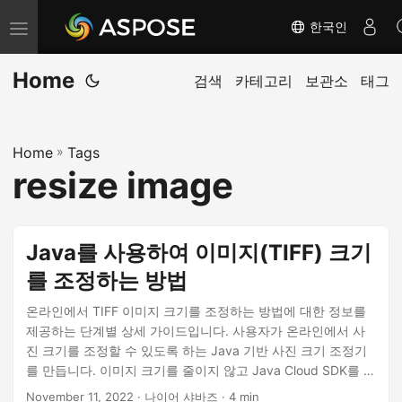
한국인
내
비
Home
게
검색
카테고리
보관소
태그
이
션
Home
»
Tags
전
resize image
환
Java를 사용하여 이미지(TIFF) 크기
를 조정하는 방법
온라인에서 TIFF 이미지 크기를 조정하는 방법에 대한 정보를
제공하는 단계별 상세 가이드입니다. 사용자가 온라인에서 사
진 크기를 조정할 수 있도록 하는 Java 기반 사진 크기 조정기
를 만듭니다. 이미지 크기를 줄이지 않고 Java Cloud SDK를 사
용하여 TIFF 이미지 크기를 조정합니다.
November 11, 2022
· 나이어 샤바즈 · 4 min