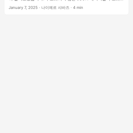
SQL 테이블로 원활하게 변환하여 쿼리, 분석 및 유지 관리를 더
January 7, 2025
· 나이예르 샤바즈 · 4 min
쉽게 만드는 방법입니다.