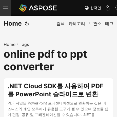
한국인
내
비
Home
게
검색
카테고리
보관소
태그
이
션
Home
»
Tags
전
online pdf to ppt
환
converter
.NET Cloud SDK를 사용하여 PDF
를 PowerPoint 슬라이드로 변환
PDF 파일을 PowerPoint 프레젠테이션으로 변환하는 것은 비
즈니스와 개인 모두에게 유용한 도구가 될 수 있으며 정보를 쉽
게 편집, 공유 및 프레젠테이션할 수 있습니다. .NET용