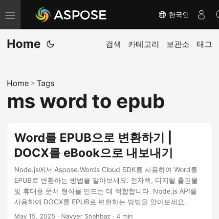
한국인
내
비
Home
게
검색
카테고리
보관소
태그
이
션
Home
»
Tags
전
ms word to epub
환
Word를 EPUB으로 변환하기 |
DOCX를 eBook으로 내보내기
Node.js에서 Aspose.Words Cloud SDK를 사용하여 Word를
EPUB로 변환하는 방법을 알아보세요. 전자책, 디지털 출판물
및 휴대용 문서 형식을 만드는 데 적합합니다. Node.js API를
사용하여 DOCX를 EPUB로 변환하는 방법을 알아보세요.
May 15, 2025
· Nayyer Shahbaz · 4 min