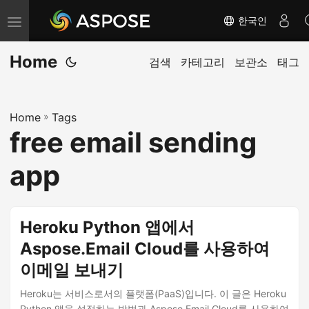
한국인
내
비
Home
게
검색
카테고리
보관소
태그
이
션
Home
»
Tags
전
free email sending
환
app
Heroku Python 앱에서
Aspose.Email Cloud를 사용하여
이메일 보내기
Heroku는 서비스로서의 플랫폼(PaaS)입니다. 이 글은 Heroku
Python 앱을 설정하는 방법과 Aspose.Email Cloud를 사용하여