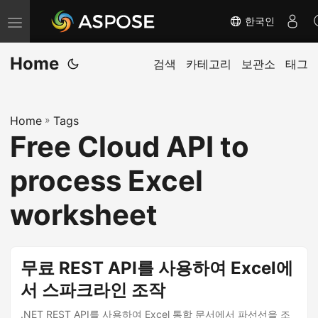
한국인
내
비
Home
게
검색
카테고리
보관소
태그
이
션
Home
»
Tags
전
Free Cloud API to
환
process Excel
worksheet
무료 REST API를 사용하여 Excel에
서 스파크라인 조작
.NET REST API를 사용하여 Excel 통합 문서에서 파선선을 조