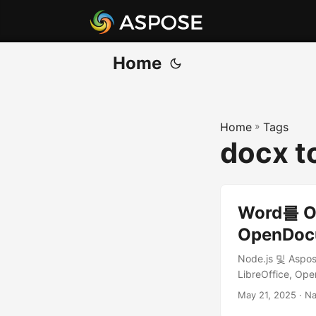
Home
Home
»
Tags
docx t
Word를 
OpenDo
Node.js 및 A
LibreOffice
May 21, 2025
· Na