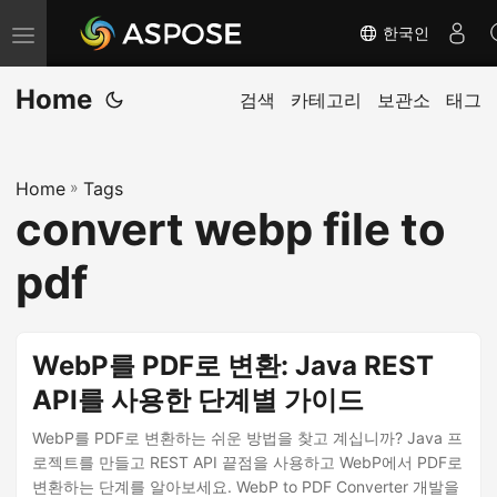
한국인
내
비
Home
게
검색
카테고리
보관소
태그
이
션
Home
»
Tags
전
convert webp file to
환
pdf
WebP를 PDF로 변환: Java REST
API를 사용한 단계별 가이드
WebP를 PDF로 변환하는 쉬운 방법을 찾고 계십니까? Java 프
로젝트를 만들고 REST API 끝점을 사용하고 WebP에서 PDF로
변환하는 단계를 알아보세요. WebP to PDF Converter 개발을