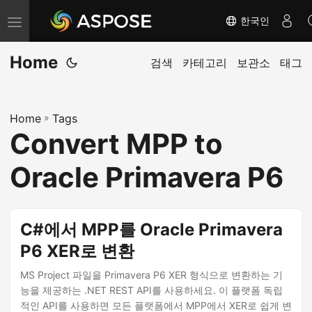
한국인
내
비
Home
게
검색
카테고리
보관소
태그
이
션
Home
»
Tags
전
Convert MPP to
환
Oracle Primavera P6
C#에서 MPP를 Oracle Primavera
P6 XER로 변환
MS Project 파일을 Primavera P6 XER 형식으로 변환하는 기
능을 제공하는 .NET REST API를 사용하세요. 이 플랫폼 독립
적인 API를 사용하면 모든 플랫폼에서 MPP에서 XER로 쉽게 변